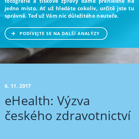
fotografie a tiskové zprávy dáme přehledně na
jedno místo. Ať už hledáte cokoliv, určitě jste tu
správně. Teď už Vám nic důležitého neuteče.
PODÍVEJTE SE NA DALŠÍ ANALÝZY
6. 11. 2017
eHealth: Výzva
českého zdravotnictví