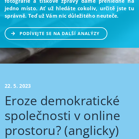
fotografie a tiskové zprávy dáme přehledně na
jedno místo. Ať už hledáte cokoliv, určitě jste tu
správně. Teď už Vám nic důležitého neuteče.
PODÍVEJTE SE NA DALŠÍ ANALÝZY
22. 5. 2023
Eroze demokratické
společnosti v online
prostoru? (anglicky)