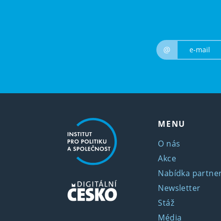
@
MENU
O nás
Akce
Nabídka partner
Newsletter
Stáž
Média