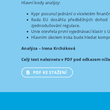
Hlavní body analýzy:
Kypr posunul jednání o víceletém finančn
Rada EU dosáhla předběžných dohod ne
zjednodušování regulace.
Unie otevřela první vyjednávací klastr s
Hlavním úkolem Irska bude hledat kompr
Analýza – Irena Krcháková
Celý text naleznete v PDF pod odkazem níže
PDF KE STAŽENÍ