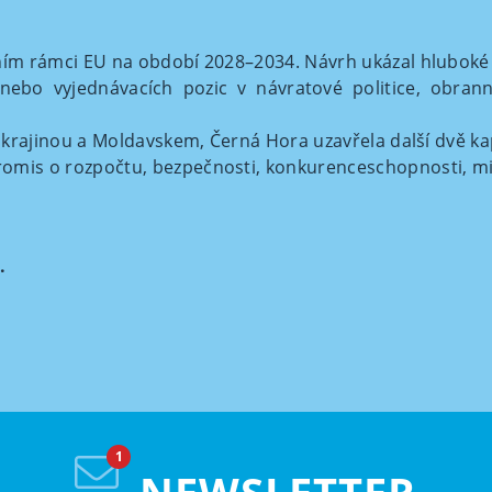
ím rámci EU na období 2028–2034. Návrh ukázal hluboké ro
bo vyjednávacích pozic v návratové politice, obranné
 Ukrajinou a Moldavskem, Černá Hora uzavřela další dvě kap
omis o rozpočtu, bezpečnosti, konkurenceschopnosti, mi
.