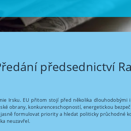
Předání předsednictví R
ie Irsku. EU přitom stojí před několika dlouhodobými i
opské obrany, konkurenceschopností, energetickou bezpeč
 jasně formulovat priority a hledat politicky průchodné
ka neuzavřel.