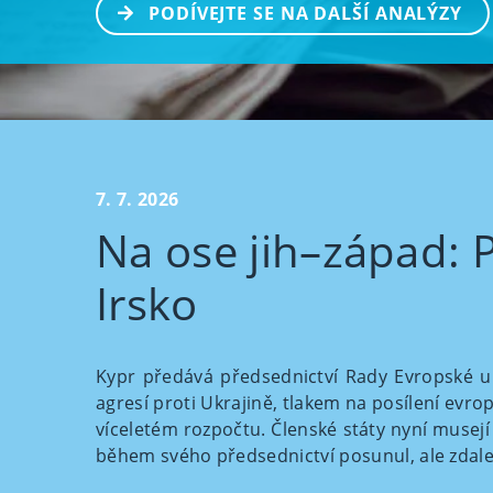
PODÍVEJTE SE NA DALŠÍ ANALÝZY
7. 7. 2026
Na ose jih–západ: 
Irsko
Kypr předává předsednictví Rady Evropské un
agresí proti Ukrajině, tlakem na posílení evr
víceletém rozpočtu. Členské státy nyní musejí
během svého předsednictví posunul, ale zdale