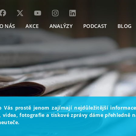
O NÁS
AKCE
ANALÝZY
PODCAST
BLOG
o Vás prostě jenom zajímají nejdůležitější informace
, videa, fotografie a tiskové zprávy dáme přehledně na
neuteče.