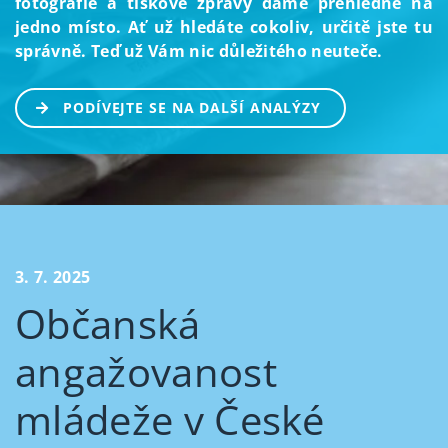
fotografie a tiskové zprávy dáme přehledně na
jedno místo. Ať už hledáte cokoliv, určitě jste tu
správně. Teď už Vám nic důležitého neuteče.
PODÍVEJTE SE NA DALŠÍ ANALÝZY
3. 7. 2025
Občanská
angažovanost
mládeže v České