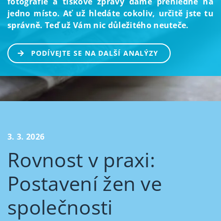
fotografie a tiskové zprávy dáme přehledně na
jedno místo. Ať už hledáte cokoliv, určitě jste tu
správně. Teď už Vám nic důležitého neuteče.
PODÍVEJTE SE NA DALŠÍ ANALÝZY
3. 3. 2026
Rovnost v praxi:
Postavení žen ve
společnosti