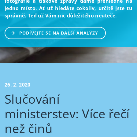
fotografie a tiskové zprávy dáme přehledně na
jedno místo. Ať už hledáte cokoliv, určitě jste tu
správně. Teď už Vám nic důležitého neuteče.
PODÍVEJTE SE NA DALŠÍ ANALÝZY
26. 2. 2020
Slučování
ministerstev: Více řečí
než činů