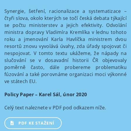
Synergie, šetření, racionalizace a systematizace –
čtyři slova, okolo kterých se točí česká debata týkající
se počtu ministerstev a jejich efektivity. Odvolání
ministra dopravy Vladimíra Kremlíka v lednu tohoto
roku a jmenování Karla Havlíčka ministrem dvou
resortů znovu vyvolává úvahy, zda úřady spojovat či
nespojovat. V tomto textu ukážeme, že nápady na
slučování se v dosavadní historii ČR objevovaly
poměrně často, dále probereme problematiku
fúzování a také porovnáme organizaci moci výkonné
ve státech EU.
Policy Paper – Karel Sál, únor 2020
Celý text naleznete v PDF pod odkazem níže.
PDF KE STAŽENÍ