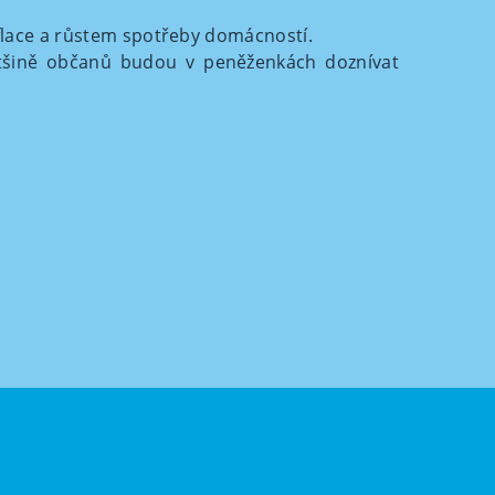
flace a růstem spotřeby domácností.
ětšině občanů budou v peněženkách doznívat