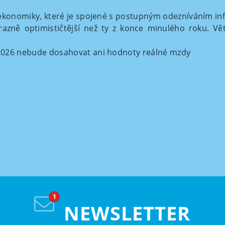
ekonomiky, které je spojené s postupným odezníváním in
azně optimističtější než ty z konce minulého roku. V
2026 nebude dosahovat ani hodnoty reálné mzdy
NEWSLETTER