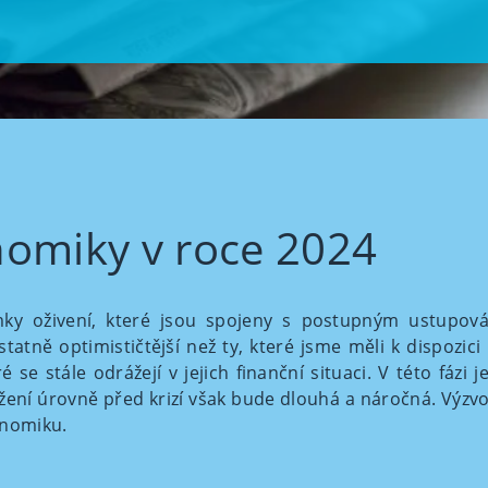
nomiky v roce 2024
ky oživení, které jsou spojeny s postupným ustupová
atně optimističtější než ty, které jsme měli k dispozic
 se stále odrážejí v jejich finanční situaci. V této fázi 
ažení úrovně před krizí však bude dlouhá a náročná. Výz
konomiku.