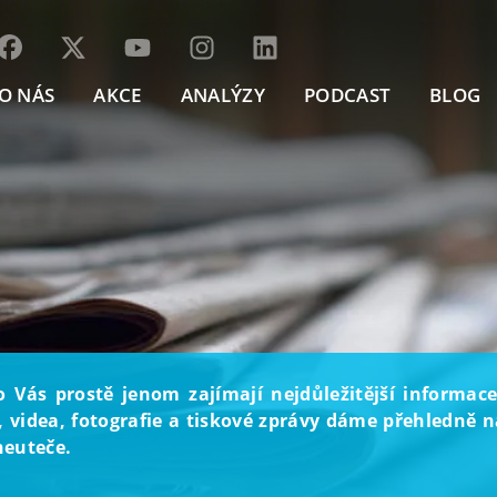
O NÁS
AKCE
ANALÝZY
PODCAST
BLOG
o Vás prostě jenom zajímají nejdůležitější informace
, videa, fotografie a tiskové zprávy dáme přehledně na
neuteče.