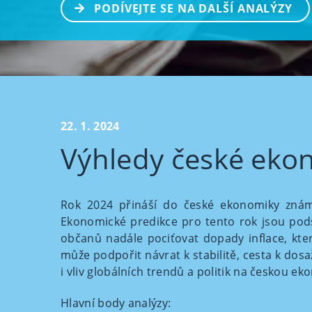
PODÍVEJTE SE NA DALŠÍ ANALÝZY
22. 1. 2024
Výhledy české eko
Rok 2024 přináší do české ekonomiky znám
Ekonomické predikce pro tento rok jsou podst
občanů nadále pociťovat dopady inflace, které
může podpořit návrat k stabilitě, cesta k dos
i vliv globálních trendů a politik na českou e
Hlavní body analýzy: