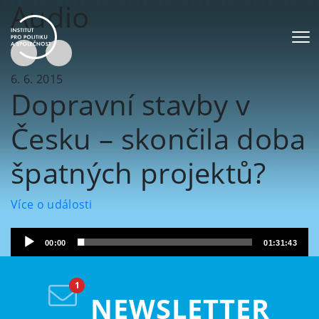
Audio
6. 6. 2015
Dopravní stavby v
Česku – skončila doba
špatných projektů?
Více o události
Audio
00:00
01:31:43
přehrávač
NEWSLETTER