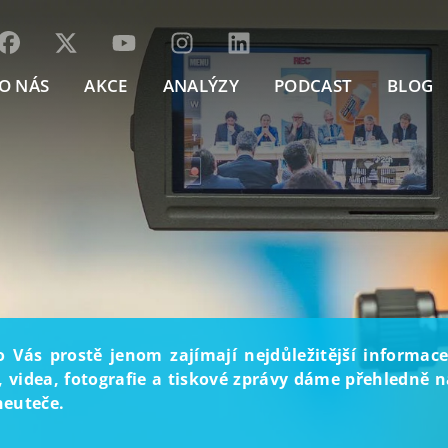
O NÁS
AKCE
ANALÝZY
PODCAST
BLOG
o Vás prostě jenom zajímají nejdůležitější informace
, videa, fotografie a tiskové zprávy dáme přehledně na
neuteče.