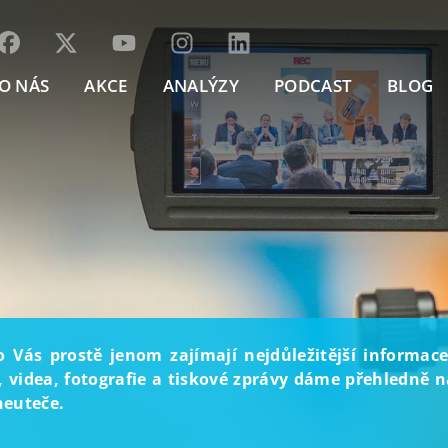
O NÁS
AKCE
ANALÝZY
PODCAST
BLOG
o Vás prostě jenom zajímají nejdůležitější informace
, videa, fotografie a tiskové zprávy dáme přehledně na
neuteče.