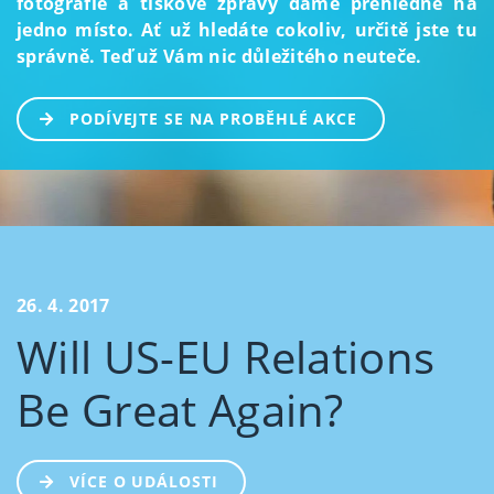
fotografie a tiskové zprávy dáme přehledně na
jedno místo. Ať už hledáte cokoliv, určitě jste tu
správně. Teď už Vám nic důležitého neuteče.
PODÍVEJTE SE NA PROBĚHLÉ AKCE
26. 4. 2017
Will US-EU Relations
Be Great Again?
VÍCE O UDÁLOSTI