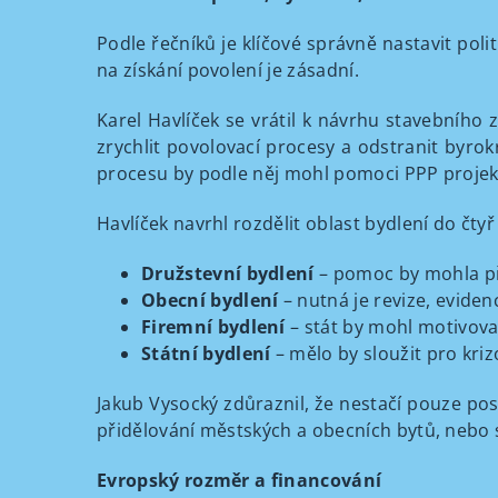
Podle řečníků je klíčové správně nastavit poli
na získání povolení je zásadní.
Karel Havlíček se vrátil k návrhu stavebního 
zrychlit povolovací procesy a odstranit byrokr
procesu by podle něj mohl pomoci PPP projekt
Havlíček navrhl rozdělit oblast bydlení do čty
Družstevní bydlení
– pomoc by mohla při
Obecní bydlení
– nutná je revize, eviden
Firemní bydlení
– stát by mohl motivova
Státní bydlení
– mělo by sloužit pro krizo
Jakub Vysocký zdůraznil, že nestačí pouze post
přidělování městských a obecních bytů, nebo s
Evropský rozměr a financování