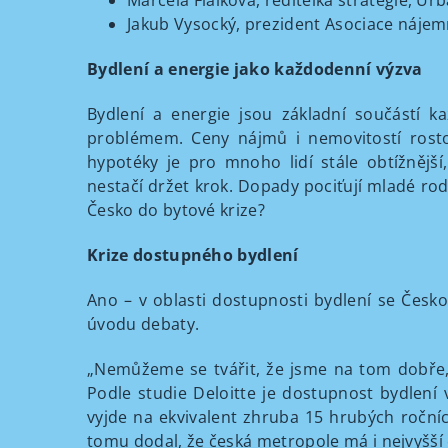
Marcela Fialková, ředitelka strategie, U
Jakub Vysocký, prezident Asociace nájem
Bydlení a energie jako každodenní výzva
Bydlení a energie jsou základní součástí 
problémem. Ceny nájmů i nemovitostí rostou
hypotéky je pro mnoho lidí stále obtížnějš
nestačí držet krok. Dopady pociťují mladé rodi
Česko do bytové krize?
Krize dostupného bydlení
Ano – v oblasti dostupnosti bydlení se Česko
úvodu debaty.
„Nemůžeme se tvářit, že jsme na tom dobře, k
Podle studie Deloitte je dostupnost bydlen
vyjde na ekvivalent zhruba 15 hrubých ročn
tomu dodal, že česká metropole má i nejvyšší 