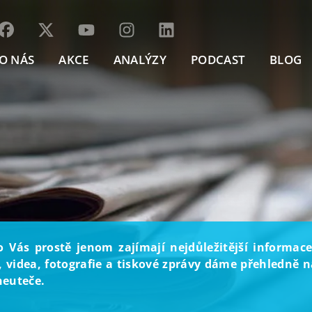
O NÁS
AKCE
ANALÝZY
PODCAST
BLOG
o Vás prostě jenom zajímají nejdůležitější informace
, videa, fotografie a tiskové zprávy dáme přehledně na
neuteče.