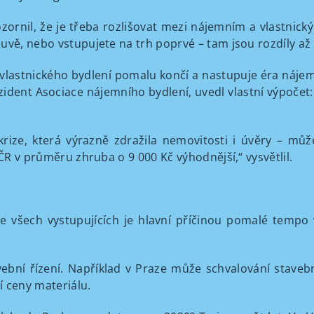
ozornil, že je třeba rozlišovat mezi nájemním a vlastnic
uvě, nebo vstupujete na trh poprvé – tam jsou rozdíly až 
 vlastnického bydlení pomalu končí a nastupuje éra nájem
ezident Asociace nájemního bydlení, uvedl vlastní výpočet
 krize, která výrazně zdražila nemovitosti i úvěry – m
 ČR v průměru zhruba o 9 000 Kč výhodnější,“ vysvětlil.
e všech vystupujících je hlavní příčinou pomalé tempo 
vební řízení. Například v Praze může schvalování staveb
í ceny materiálu.