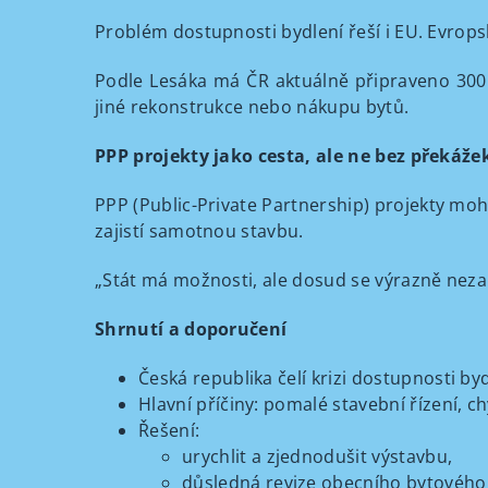
Problém dostupnosti bydlení řeší i EU. Evropsk
Podle Lesáka má ČR aktuálně připraveno 300 pr
jiné rekonstrukce nebo nákupu bytů.
PPP projekty jako cesta, ale ne bez překáže
PPP (Public-Private Partnership) projekty moh
zajistí samotnou stavbu.
„Stát má možnosti, ale dosud se výrazně nezapo
Shrnutí a doporučení
Česká republika čelí krizi dostupnosti by
Hlavní příčiny: pomalé stavební řízení, c
Řešení:
urychlit a zjednodušit výstavbu,
důsledná revize obecního bytového