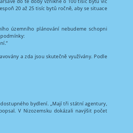
aršavě do té doby vznikne o 100 tisíc bytů víc
espoň 20 až 25 tisíc bytů ročně, aby se situace
itního územního plánování nebudeme schopni
é podmínky:
ní.“
ravovány a zda jsou skutečně využívány. Podle
 dostupného bydlení. „Mají tři státní agentury,
popsal. V Nizozemsku dokázali navýšit počet