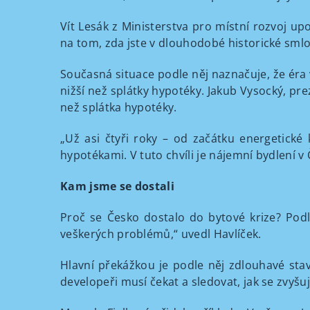
Vít Lesák z Ministerstva pro místní rozvoj up
na tom, zda jste v dlouhodobé historické smlo
Současná situace podle něj naznačuje, že éra
nižší než splátky hypotéky. Jakub Vysocký, pr
než splátka hypotéky.
„Už asi čtyři roky – od začátku energetické
hypotékami. V tuto chvíli je nájemní bydlení v
Kam jsme se dostali
Proč se Česko dostalo do bytové krize? Podl
veškerých problémů,“ uvedl Havlíček.
Hlavní překážkou je podle něj zdlouhavé sta
developeři musí čekat a sledovat, jak se zvyšuj