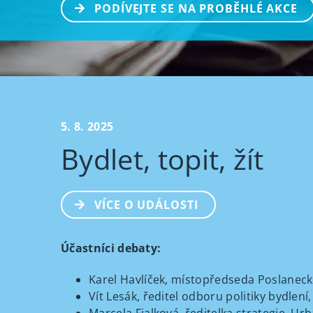
PODÍVEJTE SE NA PROBĚHLÉ AKCE
5. 8. 2025
Bydlet, topit, žít
VÍCE O UDÁLOSTI
Účastníci debaty:
Karel Havlíček, místopředseda Poslane
Vít Lesák, ředitel odboru politiky bydlení