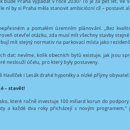
Jak bude Praha vypadat v roce 2030? To je za pět let. Ve V
e ní by si Praha měla stanovit ambiciózní cíl – postavit al
, nepřesném a pomalém územním plánování. „Bez kval
Zároveň otevřel otázku, zda musí mít všechny stavby stejn
bují mít stejný normativ na parkovací místa jako rezidenč
h dat: nevíme, kolik obecních bytů existuje, jak jsou sp
eré neslouží účelu, pro který byly postaveny.
i Havlíček i Lesák drahé hypotéky a nízké příjmy obyvatel.
é – stavět!
 Irsko, které ročně investuje 100 miliard korun do podpory
jekty a každé dva roky přicházejí s novým programem,“ 