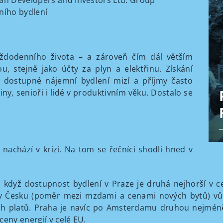
rban Developers and Investors Ltd. Group
ního bydlení
každodenního života – a zároveň čím dál větším
, stejně jako účty za plyn a elektřinu. Získání
í, dostupné nájemní bydlení mizí a příjmy často
ny, senioři i lidé v produktivním věku. Dostalo se
 nachází v krizi. Na tom se řečníci shodli hned v
dyž dostupnost bydlení v Praze je druhá nejhorší v cel
í v Česku (poměr mezi mzdami a cenami nových bytů) vůb
ích platů. Praha je navíc po Amsterdamu druhou nejmén
ceny energií v celé EU.