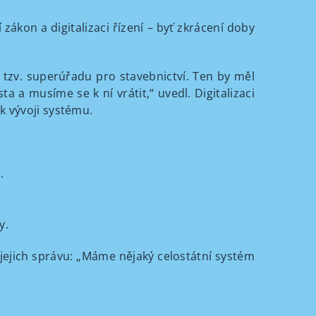
zákon a digitalizaci řízení – byť zkrácení doby
m tzv. superúřadu pro stavebnictví. Ten by měl
a a musíme se k ní vrátit,“ uvedl. Digitalizaci
k vývoji systému.
.
y.
t jejich správu: „Máme nějaký celostátní systém