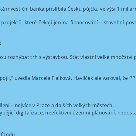
á investiční banka přislíbila Česku půjčku ve výši 1 milia
ojektů, které čekají jen na financování – stavební povo
k
ou rozhýbat trh s výstavbou. Stát vlastní velké množstv
jil,“ uvedla Marcela Fialková. Havlíček ale varoval, že P
dlení – nejvíce v Praze a dalších velkých městech.
hybějící digitalizace, neefektivní územní plánování, nedos
 fondu,