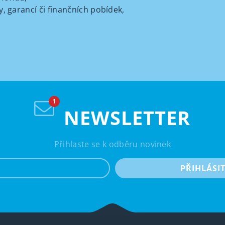
, garancí či finančních pobídek,
NEWSLETTER
Přihlaste se k odběru novinek
e-mail
PŘIHLÁSI