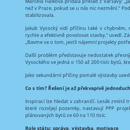
Marcela Fialková přidala příklad z Varšavy: „
než v Praze, pokud se u nás nic nezmění.“ Podl
stabilizovala.
Jakub Vysocký vidí příčinu také v chybném
rychle a efektivně povolovat stavby,“ uvedl. 
„Bavme se o tom, jestli nájemní projekty potře
Další problém představuje nedostatek přesnýc
Vysockého se jedná o 150 až 200 tisíc bytů, kt
Jako sekundární příčiny pomalé výstavby uvedl
Co s tím? Řešení je až překvapivě jednoduch
Inspiraci lze hledat v zahraničí. Lesák zmínil
které rozvíjejí pozemky, nastavují PPP pro
plánovaných bytů ze 60 na 110 tisíc.
Role státu: správa, výstavba, motivace