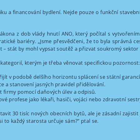
tiku a financování bydlení. Nejde pouze o funkční stavební 
zákona z dob vlády hnutí ANO, který počítal s vytvoření
atické bariéry. „Jsme přesvědčeni, že to byla správná cest
 – stát by mohl vypsat soutěž a přizvat soukromý sektor 
ř kategorií, kterým je třeba věnovat specifickou pozornost:
jít v podobě delšího horizontu splácení se státní garancí
ce a stanovení jasných pravidel přidělování.
t firmy pomocí daňových úlev a odpisů.
vé profese jako lékaři, hasiči, vojáci nebo zdravotní sestr
avit 30 tisíc nových obecních bytů, ale je zásadní zajisti
i to každý starosta určuje sám?“ ptal se.