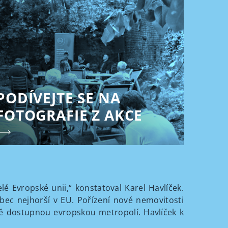
PODÍVEJTE SE NA
FOTOGRAFIE Z AKCE
é Evropské unii,“ konstatoval Karel Havlíček.
ec nejhorší v EU. Pořízení nové nemovitosti
ě dostupnou evropskou metropolí. Havlíček k