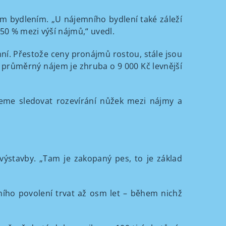
kým bydlením. „U nájemního bydlení také záleží
50 % mezi výší nájmů,“ uvedl.
ní. Přestože ceny pronájmů rostou, stále jsou
: průměrný nájem je zhruba o 9 000 Kč levnější
ůžeme sledovat rozevírání nůžek mezi nájmy a
výstavby. „Tam je zakopaný pes, to je základ
ního povolení trvat až osm let – během nichž