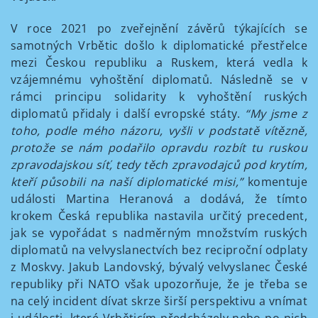
V roce 2021 po zveřejnění závěrů týkajících se
samotných Vrbětic došlo k diplomatické přestřelce
mezi Českou republiku a Ruskem, která vedla k
vzájemnému vyhoštění diplomatů. Následně se v
rámci principu solidarity k vyhoštění ruských
diplomatů přidaly i další evropské státy.
“My jsme z
toho, podle mého názoru, vyšli v podstatě vítězně,
protože se nám podařilo opravdu rozbít tu ruskou
zpravodajskou síť, tedy těch zpravodajců pod krytím,
kteří působili na naší diplomatické misi,”
komentuje
události Martina Heranová a dodává, že tímto
krokem Česká republika nastavila určitý precedent,
jak se vypořádat s nadměrným množstvím ruských
diplomatů na velvyslanectvích bez reciproční odplaty
z Moskvy. Jakub Landovský, bývalý velvyslanec České
republiky při NATO však upozorňuje, že je třeba se
na celý incident dívat skrze širší perspektivu a vnímat