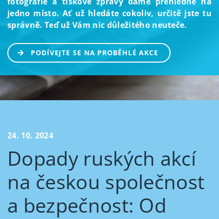
fotografie a tiskové zprávy dáme přehledně na
jedno místo. Ať už hledáte cokoliv, určitě jste tu
správně. Teď už Vám nic důležitého neuteče.
PODÍVEJTE SE NA PROBĚHLÉ AKCE
24. 10. 2024
Dopady ruských akcí
na českou společnost
a bezpečnost: Od