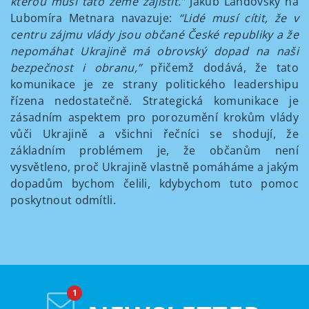
kterou musí tato země zajistit.”
Jakub Landovský na
Lubomíra Metnara navazuje:
“Lidé musí cítit, že v
centru zájmu vlády jsou občané České republiky a že
nepomáhat Ukrajině má obrovský dopad na naši
bezpečnost i obranu,”
přičemž dodává, že tato
komunikace je ze strany politického leadershipu
řízena nedostatečně. Strategická komunikace je
zásadním aspektem pro porozumění krokům vlády
vůči Ukrajině a všichni řečníci se shodují, že
základním problémem je, že občanům není
vysvětleno, proč Ukrajině vlastně pomáháme a jakým
dopadům bychom čelili, kdybychom tuto pomoc
poskytnout odmítli.