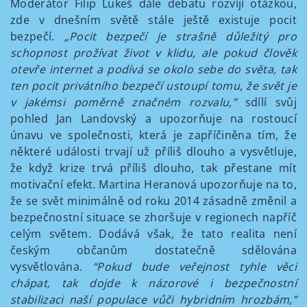
Moderátor Filip Lukeš dále debatu rozvíjí otázkou,
zde v dnešním světě stále ještě existuje pocit
bezpečí.
„Pocit bezpečí je strašně důležitý pro
schopnost prožívat život v klidu, ale pokud člověk
otevře internet a podívá se okolo sebe do světa, tak
ten pocit privátního bezpečí ustoupí tomu, že svět je
v jakémsi poměrně značném rozvalu,”
sdílí svůj
pohled Jan Landovský a upozorňuje na rostoucí
únavu ve společnosti, která je zapříčiněna tím, že
některé události trvají už příliš dlouho a vysvětluje,
že když krize trvá příliš dlouho, tak přestane mít
motivační efekt. Martina Heranová upozorňuje na to,
že se svět minimálně od roku 2014 zásadně změnil a
bezpečnostní situace se zhoršuje v regionech napříč
celým světem. Dodává však, že tato realita není
českým občanům dostatečně sdělována
vysvětlována.
“Pokud bude veřejnost tyhle věci
chápat, tak dojde k názorové i bezpečnostní
stabilizaci naší populace vůči hybridním hrozbám,”