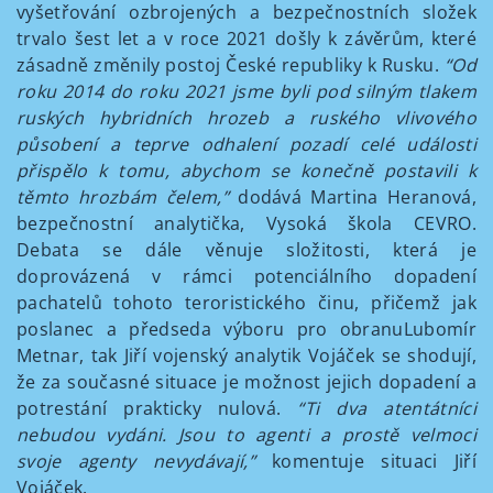
vyšetřování ozbrojených a bezpečnostních složek
trvalo šest let a v roce 2021 došly k závěrům, které
zásadně změnily postoj České republiky k Rusku.
“Od
roku 2014 do roku 2021 jsme byli pod silným tlakem
ruských hybridních hrozeb a ruského vlivového
působení a teprve odhalení pozadí celé události
přispělo k tomu, abychom se konečně postavili k
těmto hrozbám čelem,”
dodává Martina Heranová,
bezpečnostní analytička, Vysoká škola CEVRO.
Debata se dále věnuje složitosti, která je
doprovázená v rámci potenciálního dopadení
pachatelů tohoto teroristického činu, přičemž jak
poslanec a předseda výboru pro obranuLubomír
Metnar, tak Jiří vojenský analytik Vojáček se shodují,
že za současné situace je možnost jejich dopadení a
potrestání prakticky nulová.
“Ti dva atentátníci
nebudou vydáni. Jsou to agenti a prostě velmoci
svoje agenty nevydávají,”
komentuje situaci Jiří
Vojáček.