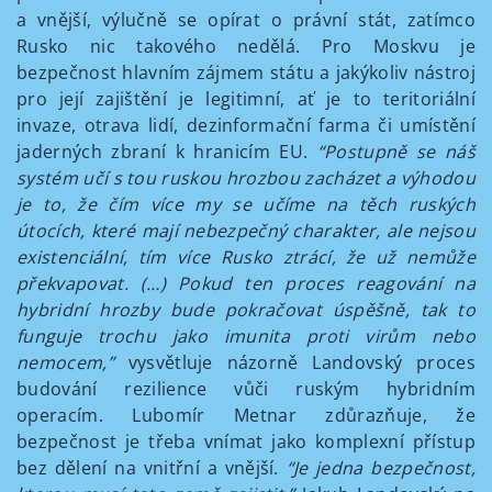
a vnější, výlučně se opírat o právní stát, zatímco
Rusko nic takového nedělá. Pro Moskvu je
bezpečnost hlavním zájmem státu a jakýkoliv nástroj
pro její zajištění je legitimní, ať je to teritoriální
invaze, otrava lidí, dezinformační farma či umístění
jaderných zbraní k hranicím EU.
“Postupně se náš
systém učí s tou ruskou hrozbou zacházet a výhodou
je to, že čím více my se učíme na těch ruských
útocích, které mají nebezpečný charakter, ale nejsou
existenciální, tím více Rusko ztrácí, že už nemůže
překvapovat. (…) Pokud ten proces reagování na
hybridní hrozby bude pokračovat úspěšně, tak to
funguje trochu jako imunita proti virům nebo
nemocem,”
vysvětluje názorně Landovský proces
budování rezilience vůči ruským hybridním
operacím. Lubomír Metnar zdůrazňuje, že
bezpečnost je třeba vnímat jako komplexní přístup
bez dělení na vnitřní a vnější.
“Je jedna bezpečnost,