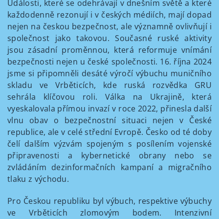
Události, které se odehrávají v dnešním světě a které
každodenně rezonují i v českých médiích, mají dopad
nejen na českou bezpečnost, ale významně ovlivňují i
společnost jako takovou. Současné ruské aktivity
jsou zásadní proměnnou, která reformuje vnímání
bezpečnosti nejen u české společnosti. 16. října 2024
jsme si připomněli desáté výročí výbuchu muničního
skladu ve Vrběticích, kde ruská rozvědka GRU
sehrála klíčovou roli. Válka na Ukrajině, která
vyeskalovala přímou invazí v roce 2022, přinesla další
vlnu obav o bezpečnostní situaci nejen v České
republice, ale v celé střední Evropě. Česko od té doby
čelí dalším výzvám spojeným s posílením vojenské
připravenosti a kybernetické obrany nebo se
zvládáním dezinformačních kampaní a migračního
tlaku z východu.
Pro Českou republiku byl výbuch, respektive výbuchy
ve Vrběticích zlomovým bodem. Intenzivní