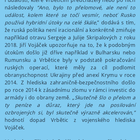
i události, které Vrběticím předcházely nebo po nich
následovaly
“Ano, bylo to přelomové, ale není to
událost, kolem které se točí vesmír, neboť Rusko
používá hybridní útoky na celé škále
,” dodává s tím,
že ruská politika není iracionální a konkrétně zmiňuje
například otravu Sergeje a Julije Skripalových z roku
2018. Jiří Vojáček upozorňuje na to, že k podobným
útokům došlo již dříve například v Bulharsku nebo
Rumunsku a Vrbětice byly v podstatě pokračování
ruských operací, které měly za cíl podlomit
obranyschopnost Ukrajiny před anexí Krymu v roce
2014. Z hlediska zahraničně-bezpečnostního došlo
po roce 2014 k zásadnímu zlomu v rámci investic do
armády i do obrany země. „
Skutečně šlo o přelom a
ty peníze a důraz, který jde na posilování
ozbrojených si, byl skutečně výrazně akcelerován,”
hodnotí dopad Vrbětic z vojenského hlediska
Vojáček.