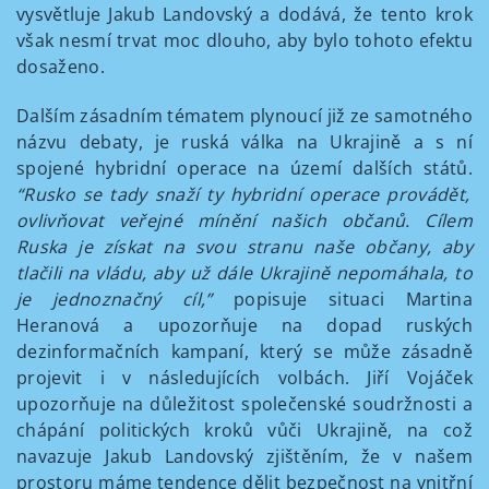
vysvětluje Jakub Landovský a dodává, že tento krok
však nesmí trvat moc dlouho, aby bylo tohoto efektu
dosaženo.
Dalším zásadním tématem plynoucí již ze samotného
názvu debaty, je ruská válka na Ukrajině a s ní
spojené hybridní operace na území dalších států.
“Rusko se tady snaží ty hybridní operace provádět,
ovlivňovat veřejné mínění našich občanů. Cílem
Ruska je získat na svou stranu naše občany, aby
tlačili na vládu, aby už dále Ukrajině nepomáhala, to
je jednoznačný cíl,”
popisuje situaci Martina
Heranová a upozorňuje na dopad ruských
dezinformačních kampaní, který se může zásadně
projevit i v následujících volbách. Jiří Vojáček
upozorňuje na důležitost společenské soudržnosti a
chápání politických kroků vůči Ukrajině, na což
navazuje Jakub Landovský zjištěním, že v našem
prostoru máme tendence dělit bezpečnost na vnitřní