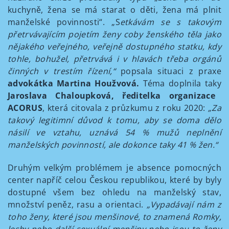
kuchyně, žena se má starat o děti, žena má plnit
manželské povinnosti“. „S
etkávám se s takovým
přetrvávajícím pojetím ženy coby ženského těla jako
nějakého veřejného, veřejně dostupného statku, kdy
tohle, bohužel, přetrvává i v hlavách třeba orgánů
činných v trestím řízení,“
popsala situaci z praxe
advokátka
Martina Houžvová.
Téma doplnila taky
Jaroslava Chaloupková, ředitelka organizace
ACORUS
, která citovala z průzkumu z roku 2020:
„
Za
takový legitimní důvod k tomu, aby se doma dělo
násilí ve vztahu, uznává 54 % mužů neplnění
manželských povinností, ale dokonce taky 41 % žen.“
Druhým velkým problémem je absence pomocných
center napříč celou Českou republikou, které by byly
dostupné všem bez ohledu na manželský stav,
množství peněz, rasu a orientaci.
„V
ypadávají nám z
toho ženy, které jsou menšinové, to znamená Romky,