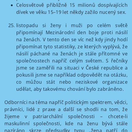
Celosvětově přibližně 15 milionů dospívajících
dívek ve věku 15–19 let někdy zažilo nucený sex.
listopadu si ženy i muži po celém světě
připomínají Mezinárodní den boje proti násilí
na ženách. V tento den se víc než kdy jindy hodí
připomínat tyto statistiky, ze kterých vyplývá, že
násilí páchané na ženách je stále přítomné ve
společnostech napříč celým světem. S řečníky
jsme se zaměřili na situaci v České republice a
pokusili jsme se například odpovědět na otázku,
co můžou stát nebo neziskové organizace
udělat, aby takovému chování bylo zabráněno.
Odborníci na téma napříč politickým spektrem, vědci,
právníci, lidé z praxe a další se shodli na tom, že
žijeme v patriarchální společnosti – chcete-li
maskulinní společnosti, kde na ženu bývá stále
nazíráno skrze předsudky typu „žena patří do