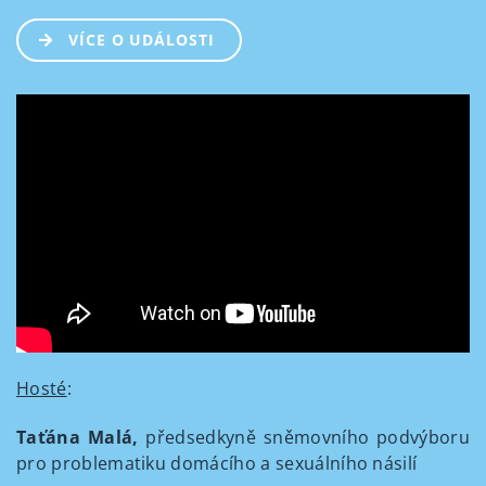
VÍCE O UDÁLOSTI
Hosté
:
Taťána Malá,
předsedkyně sněmovního podvýboru
pro problematiku domácího a sexuálního násilí