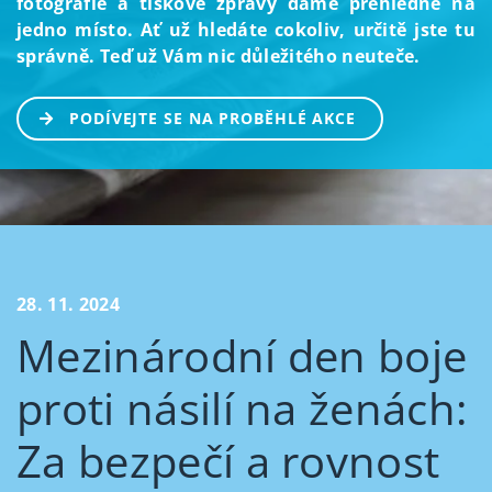
fotografie a tiskové zprávy dáme přehledně na
jedno místo. Ať už hledáte cokoliv, určitě jste tu
správně. Teď už Vám nic důležitého neuteče.
PODÍVEJTE SE NA PROBĚHLÉ AKCE
28. 11. 2024
Mezinárodní den boje
proti násilí na ženách:
Za bezpečí a rovnost