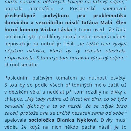
můžu narazit u některých kolegů na takový odpor,“
popsala atmosféru v Poslanecké sněmovně
předsedkyně
podvýboru pro problematiku
domácího a sexuálního násilí Taťána Malá
.
Člen
horní komory Václav Láska
k tomu uvedl, že řada
senátorů tyto problémy nezná nebo nevidí a vůbec
nepovažuje za nutné je řešit.
„
Je těžké tam vyvíjet
nějakou aktivitu, která by ty témata otevírala,
připravovala. K tomu je tam opravdu výrazný odpor,“
shrnul senátor.
Posledním palčivým tématem je nutnost osvěty.
S tou by se podle všech přítomných mělo začít už
v dětském věku a nedělat při tom rozdíly na dívky a
chlapce.
„M
y tady máme už třicet let díru, co se týče
sexuální výchovy a ta se nezdá, že se nějak brzo
zacelí, protože ona se určitě nezacelí sama od sebe,“
apelovala
socioložka Blanka Nyklová
. Dívky musí
vědět, že když na nich někdo páchá násilí, je to