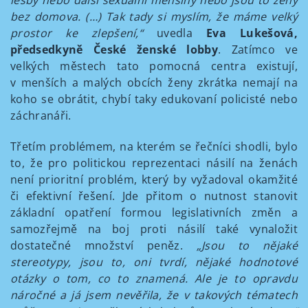
lesby nebo další sexuální menšiny nebo jsou to ženy
bez domova. (…) Tak tady si myslím, že máme velký
prostor ke zlepšení,“
uvedla
Eva Lukešová,
předsedkyně České ženské lobby
. Zatímco ve
velkých městech tato pomocná centra existují,
v menších a malých obcích ženy zkrátka nemají na
koho se obrátit, chybí taky edukovaní policisté nebo
záchranáři.
Třetím problémem, na kterém se řečníci shodli, bylo
to, že pro politickou reprezentaci násilí na ženách
není prioritní problém, který by vyžadoval okamžité
či efektivní řešení. Jde přitom o nutnost stanovit
základní opatření formou legislativních změn a
samozřejmě na boj proti násilí také vynaložit
dostatečné množství peněz.
„Jsou to nějaké
stereotypy, jsou to, oni tvrdí, nějaké hodnotové
otázky o tom, co to znamená. Ale je to opravdu
náročné a já jsem nevěřila, že v takových tématech