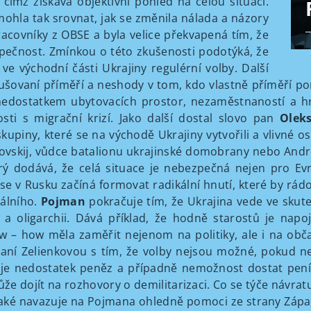
čímž získává objektivní pohled na celou situaci.
mohla tak srovnat, jak se změnila nálada a názory
racovníky z OBSE a byla velice překvapená tím, že
 bezpečnost. Zmínkou o této zkušenosti podotýká, že
ve východní části Ukrajiny regulérní volby. Další
rušovaní příměří a neshody v tom, kdo vlastně příměří po
s nedostatkem ubytovacích prostor, nezaměstnaností a 
i s migrační krizí. Jako další dostal slovo pan
Olek
kupiny, které se na východě Ukrajiny vytvořili a vlivné 
vskij, vůdce batalionu ukrajinské domobrany nebo Andrej
erý dodává, že celá situace je nebezpečná nejen pro Ev
se v Rusku začíná formovat radikální hnutí, které by rádo
rálního.
Pojman
pokračuje tím, že Ukrajina vede ve skute
itě a oligarchii. Dává příklad, že hodně starostů je na
w – how měla zaměřit nejenom na politiky, ale i na obč
paní Zelienkovou s tím, že volby nejsou možné, pokud nel
 je nedostatek peněz a případně nemožnost dostat pení
že dojít na rozhovory o demilitarizaci. Co se týče návrat
Také navazuje na Pojmana ohledně pomoci ze strany Zápa