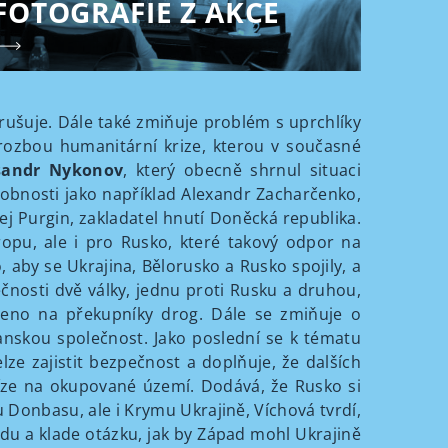
FOTOGRAFIE Z AKCE
rušuje. Dále také zmiňuje problém s uprchlíky
hrozbou humanitární krize, kterou v současné
sandr Nykonov
, který obecně shrnul situaci
osobnosti jako například Alexandr Zacharčenko,
 Purgin, zakladatel hnutí Doněcká republika.
ropu, ale i pro Rusko, které takový odpor na
, aby se Ukrajina, Bělorusko a Rusko spojily, a
čnosti dvě války, jednu proti Rusku a druhou,
pojeno na překupníky drog. Dále se zmiňuje o
anskou společnost. Jako poslední se k tématu
ze zajistit bezpečnost a doplňuje, že dalších
ze na okupované území. Dodává, že Rusko si
u Donbasu, ale i Krymu Ukrajině, Víchová tvrdí,
du a klade otázku, jak by Západ mohl Ukrajině