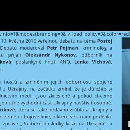
nfo=1&modestbranding=0&iv_load_policy=3&color=red
ne 10. května 2016 veřejnou debatu na téma
Postoj
 Debatu moderoval
Petr Pojman
, kriminolog a
tu přijali
Oleksandr Nykonov
, odborník na
nková
, poslankyně hnutí ANO,
Lenka Víchová
,
u.
 hostů a zmíněním jejich odbornosti spojené
 z Ukrajiny, na začátku zmínil, že je důležité si
nictvím médií, jsou zkreslené a pokud chceme
 je nutné východní část Ukrajiny navštívit osobně.
enkové
, která se také nedávno vrátila z Ukrajiny a
 země i z bojové linie, o které se s námi podělila.
 zprávě „Politické důsledky krize na Ukrajině“ a