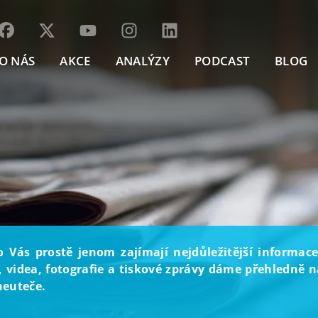
O NÁS
AKCE
ANALÝZY
PODCAST
BLOG
o Vás prostě jenom zajímají nejdůležitější informace
, videa, fotografie a tiskové zprávy dáme přehledně na
neuteče.