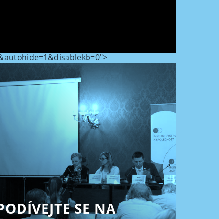
&autohide=1&disablekb=0">
PODÍVEJTE SE NA