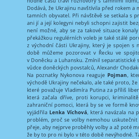
hodně času tráví rozhovory s tamními lidmi, 
Dodává, že Ukrajinu navštívila před rokem a 
tamních obyvatel. Při návštěvě se setkala s p
ani jí a její kolegyni nebyli schopni zajistit
není možné, aby se za takové situace konaly 
překážkou regulérních voleb je také stálé po
z východní části Ukrajiny, který je spojen 
době můžeme pozorovat v Řecku ve spojitost
v Doněcku a Luhansku. Zmínil separatistické s
vůdce doněckých povstalců, Alexandr Chodako
Na poznatky Nykonova reaguje
Pojman
, kt
východě Ukrajiny nečekalo, ale také proto, že 
které považuje Vladimíra Putina za příliš libe
která začala dříve, proti korupci, kriminal
zahraniční pomoci, která by se ve formě kno
vyjádřila
Lenka Víchová
, která navázala na 
problém, proč se volby nemohou uskutečnit
přeje, aby nejprve proběhly volby a až poté mů
že by to pro ni bylo v této době nevýhodné. 