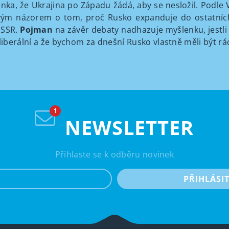
a, že Ukrajina po Západu žádá, aby se nesložil. Podle Ví
svým názorem o tom, proč Rusko expanduje do ostatních 
SSSR.
Pojman
na závěr debaty nadhazuje myšlenku, jestli
liberální a že bychom za dnešní Rusko vlastně měli být rád
NEWSLETTER
Přihlaste se k odběru novinek
e-mail
PŘIHLÁSI