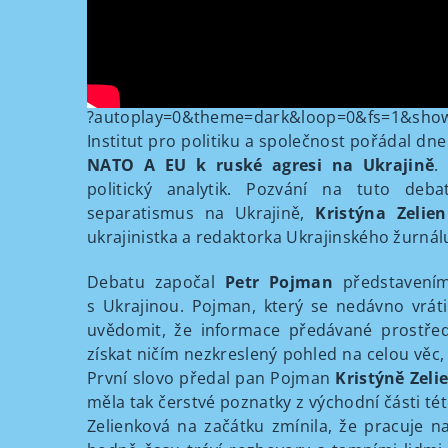
?autoplay=0&theme=dark&loop=0&fs=1&showi
Institut pro politiku a společnost pořádal d
NATO A EU k ruské agresi na Ukrajině
.
politický analytik. Pozvání na tuto deba
separatismus na Ukrajině,
Kristýna Zelie
ukrajinistka a redaktorka Ukrajinského žurnál
Debatu započal
Petr Pojman
představením
s Ukrajinou. Pojman, který se nedávno vrátil
uvědomit, že informace předávané prostřed
získat ničím nezkreslený pohled na celou věc,
První slovo předal pan Pojman
Kristýně Zeli
měla tak čerstvé poznatky z východní části této
Zelienková na začátku zmínila, že pracuje na