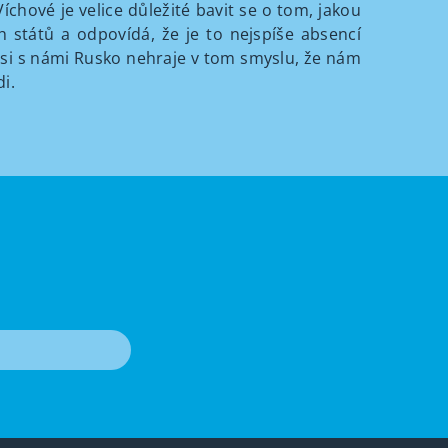
chové je velice důležité bavit se o tom, jakou
států a odpovídá, že je to nejspíše absencí
 si s námi Rusko nehraje v tom smyslu, že nám
i.
T