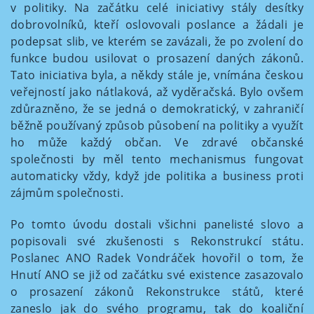
v politiky. Na začátku celé iniciativy stály desítky
dobrovolníků, kteří oslovovali poslance a žádali je
podepsat slib, ve kterém se zavázali, že po zvolení do
funkce budou usilovat o prosazení daných zákonů.
Tato iniciativa byla, a někdy stále je, vnímána českou
veřejností jako nátlaková, až vyděračská. Bylo ovšem
zdůrazněno, že se jedná o demokratický, v zahraničí
běžně používaný způsob působení na politiky a využít
ho může každý občan. Ve zdravé občanské
společnosti by měl tento mechanismus fungovat
automaticky vždy, když jde politika a business proti
zájmům společnosti.
Po tomto úvodu dostali všichni panelisté slovo a
popisovali své zkušenosti s Rekonstrukcí státu.
Poslanec ANO Radek Vondráček hovořil o tom, že
Hnutí ANO se již od začátku své existence zasazovalo
o prosazení zákonů Rekonstrukce států, které
zaneslo jak do svého programu, tak do koaliční