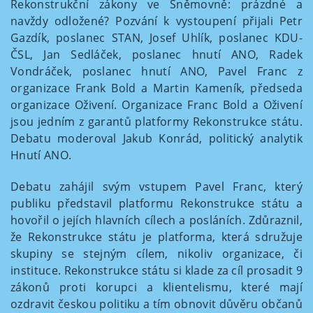
Rekonstrukční zákony ve Sněmovně: prázdné a
navždy odložené? Pozvání k vystoupení přijali Petr
Gazdík, poslanec STAN, Josef Uhlík, poslanec KDU-
ČSL, Jan Sedláček, poslanec hnutí ANO, Radek
Vondráček, poslanec hnutí ANO, Pavel Franc z
organizace Frank Bold a Martin Kameník, předseda
organizace Oživení. Organizace Franc Bold a Oživení
jsou jedním z garantů platformy Rekonstrukce státu.
Debatu moderoval Jakub Konrád, politický analytik
Hnutí ANO.
Debatu zahájil svým vstupem Pavel Franc, který
publiku představil platformu Rekonstrukce státu a
hovořil o jejích hlavních cílech a posláních. Zdůraznil,
že Rekonstrukce státu je platforma, která sdružuje
skupiny se stejným cílem, nikoliv organizace, či
instituce. Rekonstrukce státu si klade za cíl prosadit 9
zákonů proti korupci a klientelismu, které mají
ozdravit českou politiku a tím obnovit důvěru občanů