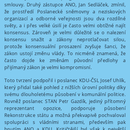
smlouvy. Druhý zástupce ANO, Jan Sedláček, zmínil,
že prostředí Poslanecké sněmovny a neziskových
organizací a odborné veřejnosti jsou dva rozdílné
světy, a i přes velké úsilí je často velmi obtížné najít
konsensus. Zároveň je velmi důležité se o nalezení
konsensu snažit a zákony neprotlačovat silou,
protože konsensuální prosazení zvyšuje šanci, že
zákon ustojí změnu vlády. To nicméně znamená, že
často dojde ke změnám původní předlohy a
přijímaný zákon je velmi kompromisní.
Toto tvrzení podpořil i poslanec KDU-ČSL Josef Uhlík,
který přidal také pohled z nižších úrovní politiky díky
svému dlouholetému působení v komunální politice.
Rovněž poslanec STAN Petr Gazdík, jediný přítomný
reprezentant opozice, podporuje působení
Rekonstrukce státu a možná překvapivě pochvaloval
spolupráci s vládními stranami, především pak
hnutím ANO a KDU. Kritičtější byl však k největší