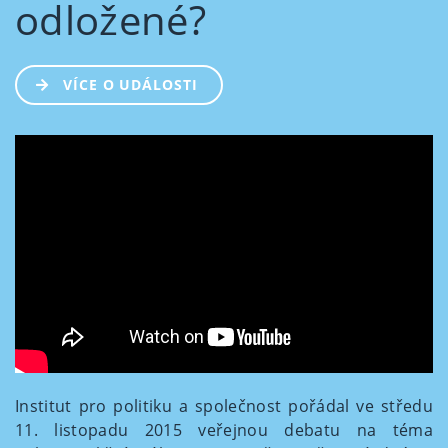
odložené?
VÍCE O UDÁLOSTI
Institut pro politiku a společnost pořádal ve středu
11. listopadu 2015 veřejnou debatu na téma