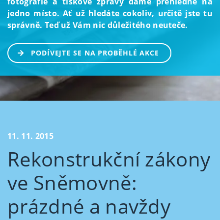
fotografie a tiskové zprávy dáme přehledně na
jedno místo. Ať už hledáte cokoliv, určitě jste tu
správně. Teď už Vám nic důležitého neuteče.
PODÍVEJTE SE NA PROBĚHLÉ AKCE
11. 11. 2015
Rekonstrukční zákony
ve Sněmovně:
prázdné a navždy