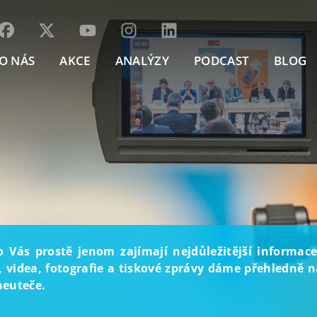
O NÁS
AKCE
ANALÝZY
PODCAST
BLOG
o Vás prostě jenom zajímají nejdůležitější informace
, videa, fotografie a tiskové zprávy dáme přehledně na
neuteče.