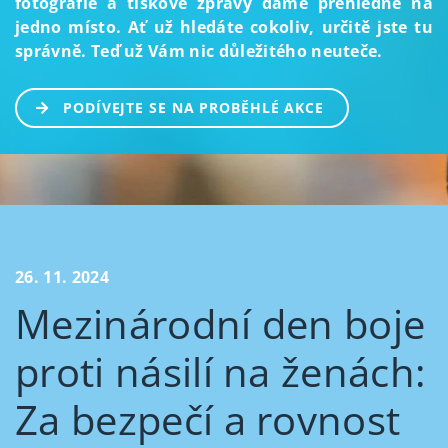
fotografie a tiskové zprávy dáme přehledně na
jedno místo. Ať už hledáte cokoliv, určitě jste tu
správně. Teď už Vám nic důležitého neuteče.
PODÍVEJTE SE NA PROBĚHLÉ AKCE
26. 11. 2024
Mezinárodní den boje
proti násilí na ženách:
Za bezpečí a rovnost