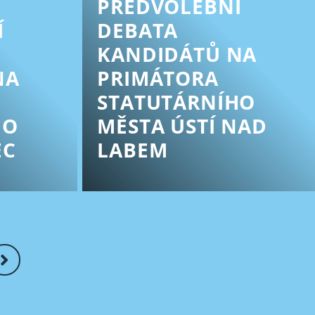
PŘEDVOLEBNÍ
Í
DEBATA
KANDIDÁTŮ NA
NA
PRIMÁTORA
STATUTÁRNÍHO
HO
MĚSTA ÚSTÍ NAD
EC
LABEM