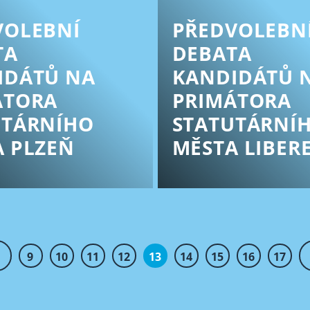
VOLEBNÍ
PŘEDVOLEBN
TA
DEBATA
IDÁTŮ NA
KANDIDÁTŮ 
ÁTORA
PRIMÁTORA
UTÁRNÍHO
STATUTÁRNÍ
A PLZEŇ
MĚSTA LIBER
9
10
11
12
13
14
15
16
17