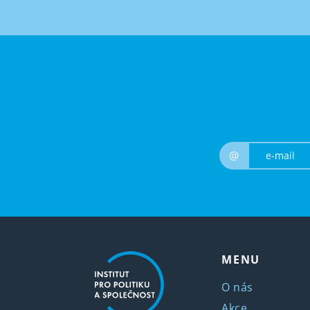
@
MENU
O nás
Akce