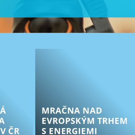
KÁ
MRAČNA NAD
A
EVROPSKÝM TRHEM
V ČR
S ENERGIEMI