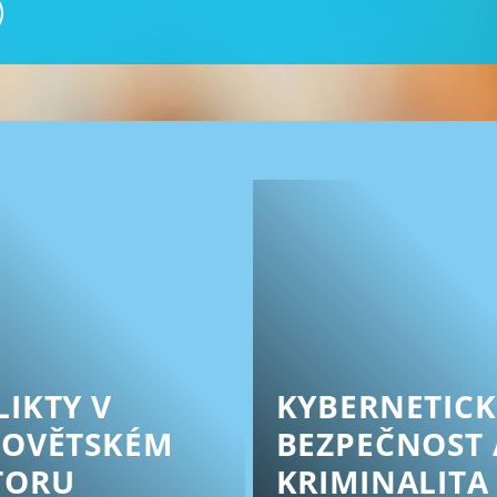
IKTY V
KYBERNETIC
SOVĚTSKÉM
BEZPEČNOST 
TORU
KRIMINALITA 