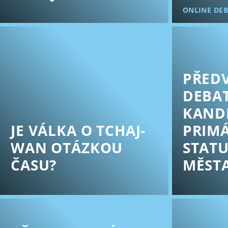
ONLINE DE
PŘED
DEBA
KAND
JE VÁLKA O TCHAJ-
PRIM
WAN OTÁZKOU
STAT
ČASU?
MĚSTA