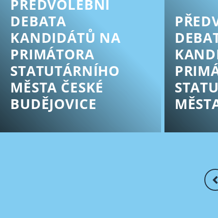
PŘEDVOLEBNÍ
DEBATA
PŘED
KANDIDÁTŮ NA
DEBA
PRIMÁTORA
KAND
STATUTÁRNÍHO
PRIM
MĚSTA ČESKÉ
STAT
BUDĚJOVICE
MĚST