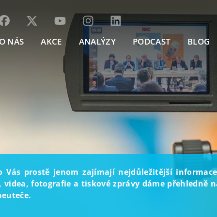
O NÁS
AKCE
ANALÝZY
PODCAST
BLOG
o Vás prostě jenom zajímají nejdůležitější informace
, videa, fotografie a tiskové zprávy dáme přehledně na
neuteče.