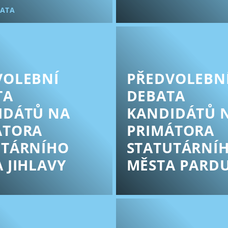
BATA
VOLEBNÍ
PŘEDVOLEBN
TA
DEBATA
IDÁTŮ NA
KANDIDÁTŮ 
ÁTORA
PRIMÁTORA
UTÁRNÍHO
STATUTÁRNÍ
 JIHLAVY
MĚSTA PARDU