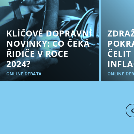
KLÍČOVÉ DOPRAVNÍ
ZDRA
NOVINKY: CO ČEKÁ
POKRA
ŘIDIČE V ROCE
ČELIT
2024?
INFLA
ONLINE DEBATA
ONLINE DE