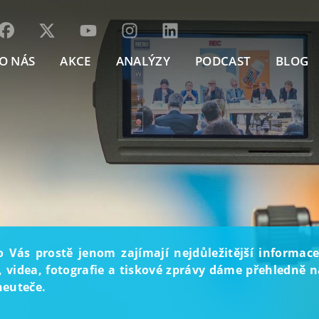
O NÁS
AKCE
ANALÝZY
PODCAST
BLOG
o Vás prostě jenom zajímají nejdůležitější informace
, videa, fotografie a tiskové zprávy dáme přehledně na
neuteče.