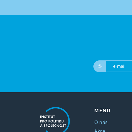
@
MENU
O nás
Akce