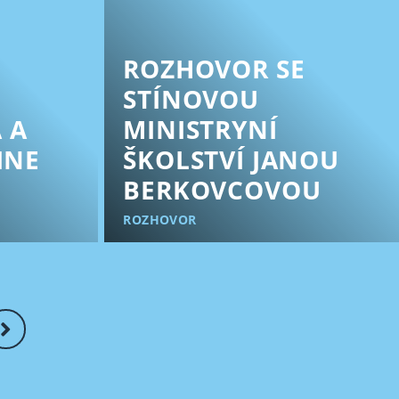
ROZHOVOR SE
STÍNOVOU
 A
MINISTRYNÍ
INE
ŠKOLSTVÍ JANOU
BERKOVCOVOU
ROZHOVOR