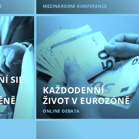
E
MEZINÁRODNÍ KONFERENCE
Í SIL
KAŽDODENNÍ
CÉNĚ
ŽIVOT V EUROZÓNĚ
ONLINE DEBATA