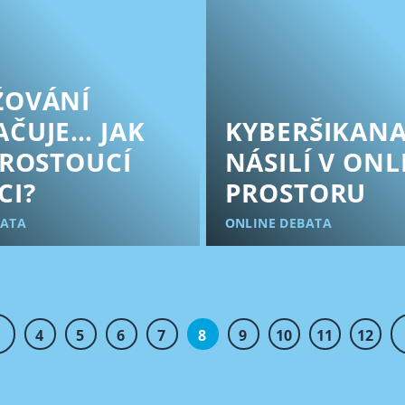
ŽOVÁNÍ
ČUJE… JAK
KYBERŠIKANA
 ROSTOUCÍ
NÁSILÍ V ONL
CI?
PROSTORU
BATA
ONLINE DEBATA
4
5
6
7
8
9
10
11
12