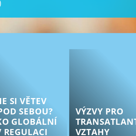
E SI VĚTEV
POD SEBOU?
VÝZVY PRO
KO GLOBÁLNÍ
TRANSATLAN
V REGULACI
VZTAHY