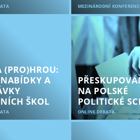
BATA
MEZINÁRODNÍ KONFERENC
 (PRO)HROU:
 NABÍDKY A
PŘESKUPOVÁN
ÁVKY
NA POLSKÉ
NÍCH ŠKOL
POLITICKÉ S
BATA
ONLINE DEBATA