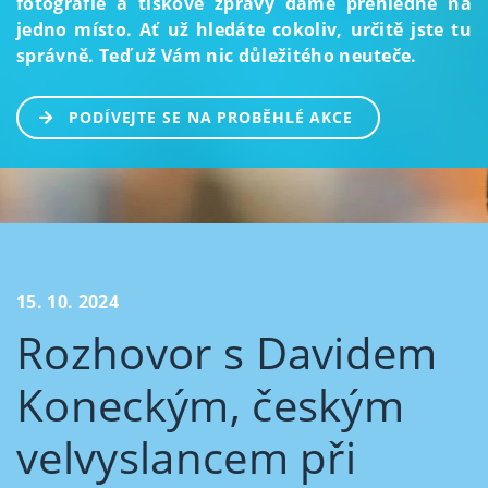
fotografie a tiskové zprávy dáme přehledně na
jedno místo. Ať už hledáte cokoliv, určitě jste tu
správně. Teď už Vám nic důležitého neuteče.
PODÍVEJTE SE NA PROBĚHLÉ AKCE
15. 10. 2024
Rozhovor s Davidem
Koneckým, českým
velvyslancem při