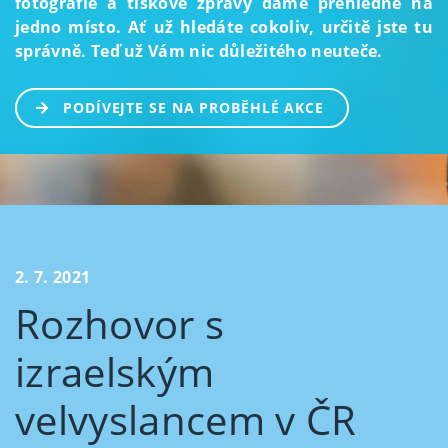
fotografie a tiskové zprávy dáme přehledně na
jedno místo. Ať už hledáte cokoliv, určitě jste tu
správně. Teď už Vám nic důležitého neuteče.
PODÍVEJTE SE NA PROBĚHLÉ AKCE
2. 7. 2021
Rozhovor s
izraelským
velvyslancem v ČR