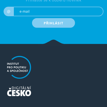
Přihlaste se k odběru novinek
e-mail
@
PŘIHLÁSIT