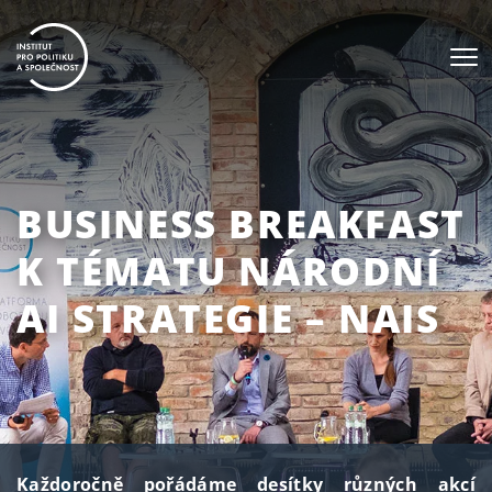
BUSINESS BREAKFAST
K TÉMATU NÁRODNÍ
AI STRATEGIE – NAIS
Každoročně pořádáme desítky různých akcí