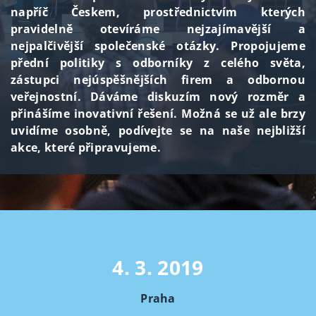
napříč Českem, prostřednictvím kterých
pravidelně otevíráme nejzajímavější a
nejpalčivější společenské otázky. Propojujeme
přední politiky s odborníky z celého světa,
zástupci nejúspěšnějších firem a odbornou
veřejnostní. Dáváme diskuzím nový rozměr a
přinášíme inovativní řešení. Možná se už ale brzy
uvidíme osobně, podívejte se na naše nejbližší
akce, které připravujeme.
4. 3. 2019
Praha