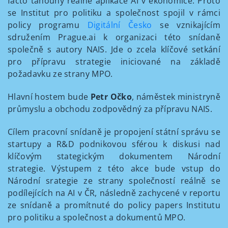
facto tahouny reálné aplikace AI v ekonomice. Proto
se Institut pro politiku a společnost spojil v rámci
policy programu
Digitální Česko
se vznikajícím
sdružením Prague.ai k organizaci této snídaně
společně s autory NAIS. Jde o zcela klíčové setkání
pro přípravu strategie iniciované na základě
požadavku ze strany MPO.
Hlavní hostem bude
Petr Očko
, náměstek ministryně
průmyslu a obchodu zodpovědný za přípravu NAIS.
Cílem pracovní snídaně je propojení státní správu se
startupy a R&D podnikovou sférou k diskusi nad
klíčovým stategickým dokumentem Národní
strategie. Výstupem z této akce bude vstup do
Národní srategie ze strany společností reálně se
podílejících na AI v ČR, následně zachycené v reportu
ze snídaně a promítnuté do policy papers Institutu
pro politiku a společnost a dokumentů MPO.