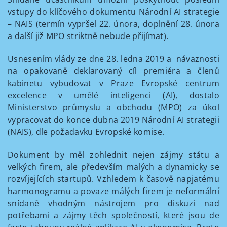
vstupy do klíčového dokumentu Národní AI strategie
– NAIS (termín vypršel 22. února, doplnění 28. února
a další již MPO striktně nebude přijímat).
Usnesením vlády ze dne 28. ledna 2019 a návaznosti
na opakovaně deklarovaný cíl premiéra a členů
kabinetu vybudovat v Praze Evropské centrum
excelence v umělé inteligenci (AI), dostalo
Ministerstvo průmyslu a obchodu (MPO) za úkol
vypracovat do konce dubna 2019 Národní AI strategii
(NAIS), dle požadavku Evropské komise.
Dokument by měl zohlednit nejen zájmy státu a
velkých firem, ale především malých a dynamicky se
rozvíjejících startupů. Vzhledem k časově napjatému
harmonogramu a povaze málých firem je neformální
snídaně vhodným nástrojem pro diskuzi nad
potřebami a zájmy těch společností, které jsou de