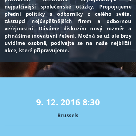
nejpalčivější společenské otázky. Propojujeme
přední politiky s odborníky z celého světa,
zástupci nejúspěšnějších firem a odbornou
veřejnostní. Dáváme diskuzím nový rozměr a
přinášíme inovativní řešení. Možná se už ale brzy
uvidíme osobně, podívejte se na naše nejbližší
akce, které připravujeme.
9. 12. 2016
8:30
Brussels