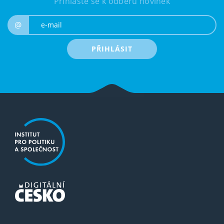
Přihlaste se k odběru novinek
e-mail
@
PŘIHLÁSIT