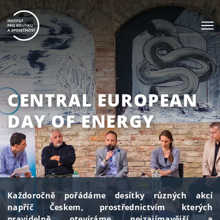
CENTRAL EUROPEAN
DAY OF ENERGY
Každoročně pořádáme desítky různých akcí
napříč Českem, prostřednictvím kterých
pravidelně otevíráme nejzajímavější a