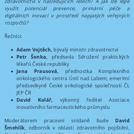
zdravotnictví v následujících letech? A jak lze lépe
využít potenciál prevence, primární péče a
digitálních inovací v prostředí napjatých veřejných
rozpočtů?
Řečníci:
Adam Vojtěch,
bývalý ministr zdravotnictví
Petr Šonka,
předseda Sdružení praktických
lékařů České republiky
Jana Prausová,
přednostka Komplexního
onkologického centra Ústí nad Labem; emeritní
předsedkyně České onkologické společnosti ČL
JEP ČR
David Kolář,
výkonný ředitel Asociace
inovativního farmaceutického průmyslu
Moderátorem pracovní snídaně bude
David
Šmehlík
, odborník v oblasti zdravotního pojištění,