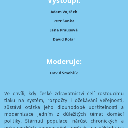
Vystoupí:
Adam Vojtěch
Petr Šonka
Jana Prausová
David Kolář
Moderuje:
David Šmehlík
Ve chvíli, kdy české zdravotnictví čelí rostoucímu
tlaku na systém, rozpočty i očekávání veřejnosti,
zůstává otázka jeho dlouhodobé udržitelnosti a
modernizace jedním z důležitých témat domácí
politiky. Stárnutí populace, nárůst chronických a
onkologických onemocnění, zvyšující se náklady na