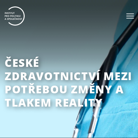
ČESKÉ
ZDRAVOTNICTVÍ MEZI
POTŘEBOU ZMĚNY A
TLAKEM REALITY