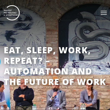
EAT, SLEEP, WORK,
REPEAT? –
AUTOMATION AND
THE FUTURE OF WORK