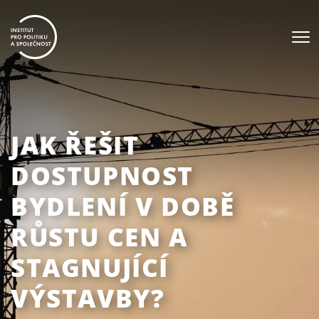
JAK ŘEŠIT
DOSTUPNOST
BYDLENÍ V DOBĚ
RŮSTU CEN A
STAGNUJÍCÍ
VÝSTAVBY?