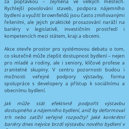
za poptávkou – zejména ve velkých městech.
Rychlejší povolování staveb, podpora nájemního
bydlení a využití brownfieldů jsou často zmiňovanými
řešeními, ale jejich praktické prosazování naráží na
bariéry v legislativě, investičním prostředí i
kompetencích mezi státem, kraji a obcemi.
Akce otevře prostor pro systémovou debatu o tom,
co skutečně může zlepšit dostupnost bydlení – nejen
pro mladé a rodiny, ale i seniory, klíčové profese a
zranitelné skupiny. V centru pozornosti budou i
možnosti veřejné podpory výstavby, forma
spolupráce s developery a přístup k sociálnímu a
obecnímu bydlení.
Jak může stát efektivně podpořit výstavbu
dostupného a nájemního bydlení, aniž by deformoval
trh nebo zatížil veřejné rozpočty? Jaké konkrétní
bariéry dnes nejvíce brzdí výstavbu nového bydlení v