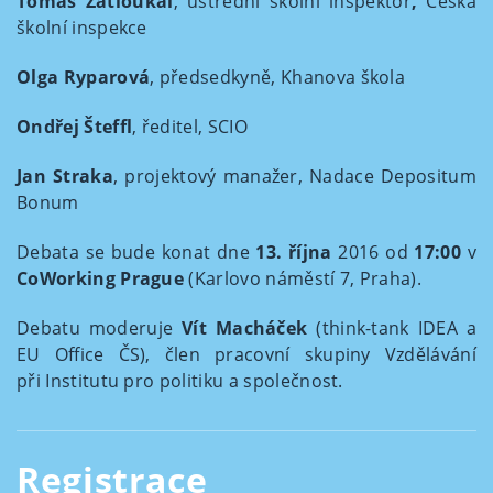
Tomáš Zatloukal
, ústřední školní inspektor
,
Česká
školní inspekce
Olga Ryparová
, předsedkyně, Khanova škola
Ondřej Šteffl
, ředitel, SCIO
Jan Straka
, projektový manažer, Nadace Depositum
Bonum
Debata se bude konat dne
13. října
2016 od
17:00
v
CoWorking Prague
(Karlovo náměstí 7, Praha).
Debatu moderuje
Vít Macháček
(think-tank IDEA a
EU Office ČS), člen pracovní skupiny Vzdělávání
při Institutu pro politiku a společnost.
Registrace