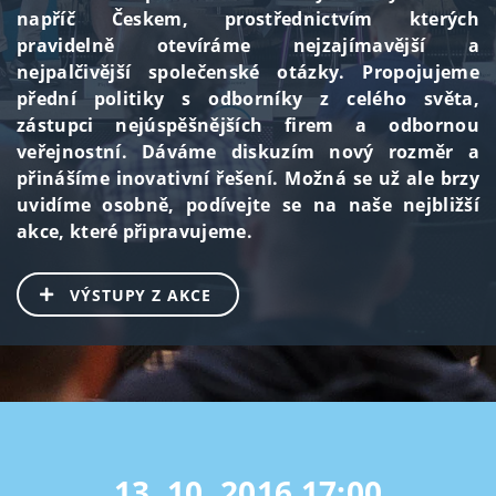
napříč Českem, prostřednictvím kterých
pravidelně otevíráme nejzajímavější a
nejpalčivější společenské otázky. Propojujeme
přední politiky s odborníky z celého světa,
zástupci nejúspěšnějších firem a odbornou
veřejnostní. Dáváme diskuzím nový rozměr a
přinášíme inovativní řešení. Možná se už ale brzy
uvidíme osobně, podívejte se na naše nejbližší
akce, které připravujeme.
VÝSTUPY Z AKCE
13. 10. 2016
17:00