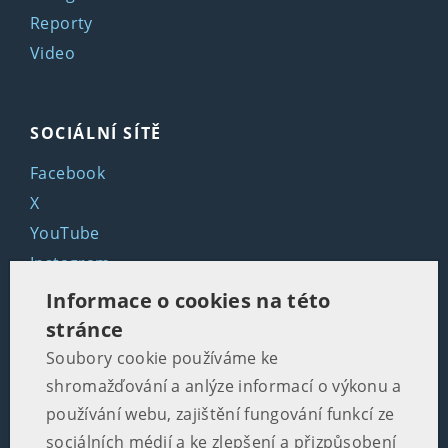
Reporty
Video
SOCIÁLNÍ SÍTĚ
Facebook
X
YouTube
Instagram
LinkedIn
Informace o cookies na této
stránce
Soubory cookie používáme ke
KONTAKTY
shromažďování a anlýze informací o výkonu a
Martinská 2, 110 00 Praha 1
používání webu, zajištění fungování funkcí ze
sociálních médií a ke zlepšení a přizpůsobení