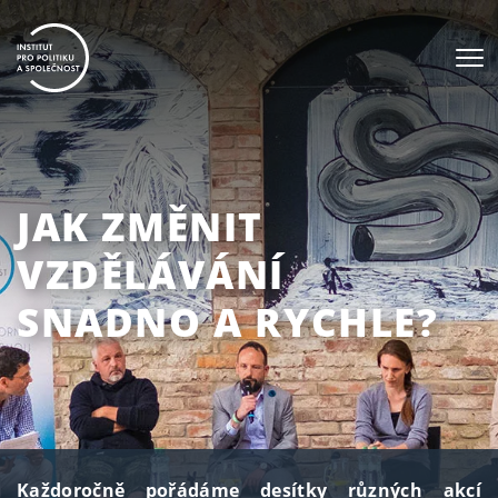
JAK ZMĚNIT
VZDĚLÁVÁNÍ
SNADNO A RYCHLE?
Každoročně pořádáme desítky různých akcí