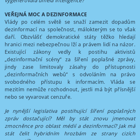
vygenerovala umělá inteligence?
VEŘEJNÁ MOC A DEZINFORMACE
Vlády po celém světě se snaží zamezit dopadům
dezinformací na společnost, málokterým se to však
daří. Obzvlášť demokratické státy těžko hledají
hranici mezi nebezpečnou lží a právem lidí na názor.
Existující zákony vedly k postihu aktivistů
„dezinformační scény“ za šíření poplašné zprávy,
jindy zase limitovaly zásahy do přístupnosti
„dezinformačních webů“ s odvoláním na právo
svobodného přístupu k informacím. Vláda se
mezitím nemůže rozhodnout, jestli má být přísnější
nebo se vyvarovat cenzuře.
Je nynější legislativa postihující šíření poplašných
zpráv dostačující? Měl by stát znovu jmenovat
zmocněnce pro oblast médií a dezinformací? Jak má
stát čelit hybridním hrozbám ze strany cizích