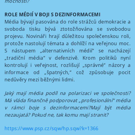
mocností?
ROLE MÉDIÍ V BOJI S DEZINFORMACEMI
Média bývají pasována do role strážců demokracie a
svoboda tisku bývá ztotožňována se svobodou
projevu. Novináři hrají důležitou společenskou roli,
protože nastolují témata a dohlíží na veřejnou moc.
S nástupem „alternativních médií“ se nacházejí
„tradiční média“ v defenzivě. Krom politiků nyní
kontrolují i veřejnost, rozlišují „správné“ názory a
informace od „špatných,“ což způsobuje pocit
nedůvěry mezi běžnými lidmi.
Jaký mají média podíl na polarizaci ve společnosti?
Má vláda finančně podporovat „profesionální“ média
v rámci boje s dezinformacemi?Mají být média
nezaujatá? Pokud ne, tak komu mají stranit?
https://www.psp.cz/sqw/hp.sqw?k=1366