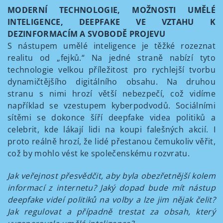
MODERNÍ TECHNOLOGIE, MOŽNOSTI UMĚLÉ
INTELIGENCE, DEEPFAKE VE VZTAHU K
DEZINFORMACÍM A SVOBODĚ PROJEVU
S nástupem umělé inteligence je těžké rozeznat
realitu od „fejků.“ Na jedné straně nabízí tyto
technologie velkou příležitost pro rychlejší tvorbu
dynamičtějšího digitálního obsahu. Na druhou
stranu s nimi hrozí větší nebezpečí, což vidíme
například se vzestupem kyberpodvodů. Sociálními
sítěmi se dokonce šíří deepfake videa politiků a
celebrit, kde lákají lidi na koupi falešných akcií. I
proto reálně hrozí, že lidé přestanou čemukoliv věřit,
což by mohlo vést ke společenskému rozvratu.
Jak veřejnost přesvědčit, aby byla obezřetnější kolem
informací z internetu? Jaký dopad bude mít nástup
deepfake videí politiků na volby a lze jim nějak čelit?
Jak regulovat a případně trestat za obsah, který