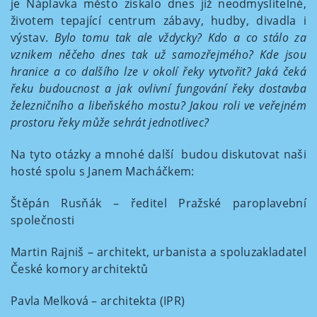
je Náplavka město získalo dnes již neodmyslitelné,
životem tepající centrum zábavy, hudby, divadla i
výstav.
Bylo tomu tak ale vždycky? Kdo a co stálo za
vznikem něčeho dnes tak už samozřejmého? Kde jsou
hranice a co dalšího lze v okolí řeky vytvořit? Jaká čeká
řeku budoucnost a jak ovlivní fungování řeky dostavba
železničního a libeňského mostu? Jakou roli ve veřejném
prostoru řeky může sehrát jednotlivec?
Na tyto otázky a mnohé další budou diskutovat naši
hosté spolu s Janem Macháčkem:
Štěpán Rusňák – ředitel Pražské paroplavební
společnosti
Martin Rajniš – architekt, urbanista a spoluzakladatel
České komory architektů
Pavla Melková – architekta (IPR)