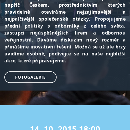
napříč Českem, prostřednictvím kterých
pravidelně otevíráme nejzajímavější a
nejpalčivější společenské otázky. Propojujeme
přední politiky s odborníky z celého světa,
zástupci nejúspěšnějších firem a odbornou
veřejnostní. Dáváme diskuzím nový rozměr a
přinášíme inovativní řešení. Možná se už ale brzy
uvidíme osobně, podívejte se na naše nejbližší
akce, které připravujeme.
FOTOGALERIE
14. 10. 2015
18:00