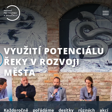
VYUŽITÍ POTENCIÁLU
ŘEKY V ROZVOJI
MĚSTA
Každoročně pořádáme desítky různých akcí