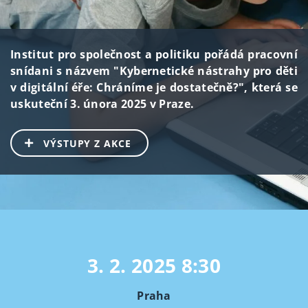
Institut pro společnost a politiku pořádá pracovní
snídani s názvem "Kybernetické nástrahy pro děti
v digitální éře: Chráníme je dostatečně?", která se
uskuteční 3. února 2025 v Praze.
VÝSTUPY Z AKCE
3. 2. 2025
8:30
Praha