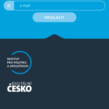
e-mail
@
PŘIHLÁSIT