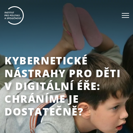
KYBERNETICKÉ
NÁSTRAHY PRO DĚTI
V DIGITÁLNÍ ÉŘE:
CHRÁNÍME JE
DOSTATEČNĚ?