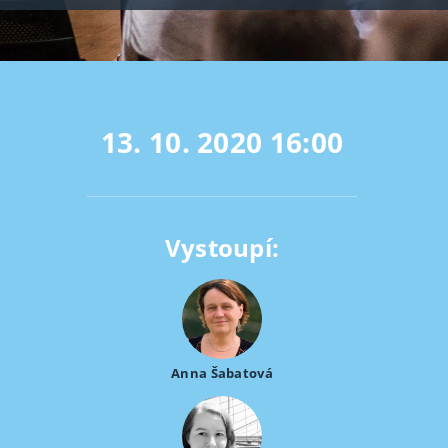
13. 10. 2020
16:00
Vystoupí:
Anna Šabatová