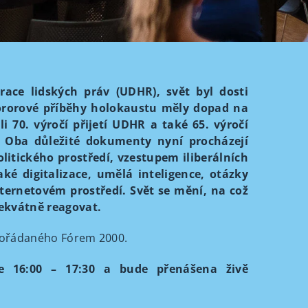
race lidských práv (UDHR), svět byl dosti
hororové příběhy holokaustu měly dopad na
li 70. výročí přijetí UDHR a také 65. výročí
. Oba důležité dokumenty nyní procházejí
litického prostředí, vzestupem iliberálních
é digitalizace, umělá inteligence, otázky
ternetovém prostředí. Svět se mění, na což
ekvátně reagovat.
ořádaného Fórem 2000.
e 16:00 – 17:30 a bude přenášena živě