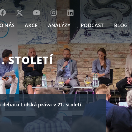
O NÁS
AKCE
ANALÝZY
PODCAST
BLOG
. STOLETÍ
a debatu Lidská práva v 21. století.