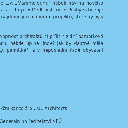
olo tzv. „Maršmelounu“ neboli návrhu nového
ásah do prostředí historické Prahy vzbuzuje
de najdeme jen minimum projektů, které by byly
hopnost architektů či příliš rigidní památková
ntru někde úplně jinde? Jak by vlastně měla
iky, památkáři a v neposlední řadě obyvateli
jekční kanceláře CMC Architects
Generálního ředitelství NPÚ