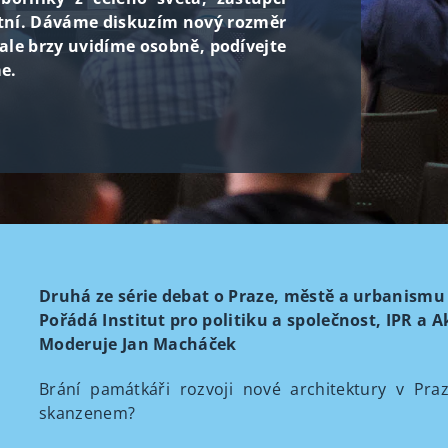
stní. Dáváme diskuzím nový rozměr
 ale brzy uvidíme osobně, podívejte
me.
Druhá ze série debat o Praze, městě a urbanismu
Pořádá Institut pro politiku a společnost, IPR a
Moderuje Jan Macháček
Brání památkáři rozvoji nové architektury v Pr
skanzenem?