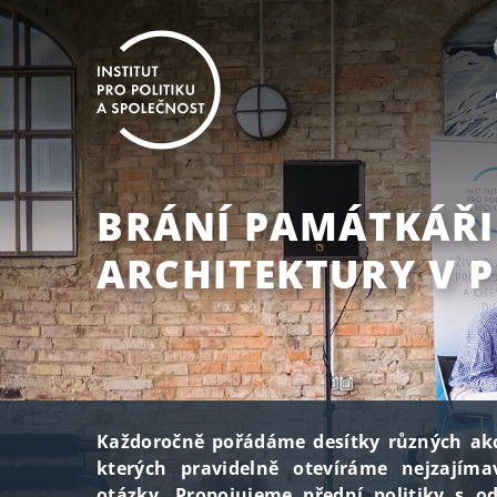
BRÁNÍ PAMÁTKÁŘI
ARCHITEKTURY V P
Každoročně pořádáme desítky různých akc
kterých pravidelně otevíráme nejzajímav
otázky. Propojujeme přední politiky s od