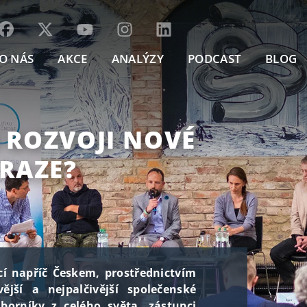
O NÁS
AKCE
ANALÝZY
PODCAST
BLOG
 ROZVOJI NOVÉ
RAZE?
í napříč Českem, prostřednictvím
ější a nejpalčivější společenské
borníky z celého světa, zástupci