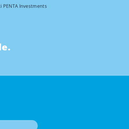
sti PENTA Investments
de
.
T