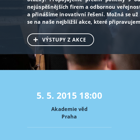
nejúspěšnějších firem a odbornou veřejno
a přinášíme inovativní řešení. Možná se už
se na naše nejbližší akce, které připravuje
VÝSTUPY Z AKCE
5. 5. 2015
18:00
Akademie věd
Praha