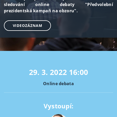
sledování online debaty "Předvolební
prezidentská kampaň na obzoru".
VIDEOZÁZNAM
29. 3. 2022
16:00
Online debata
Vystoupí: