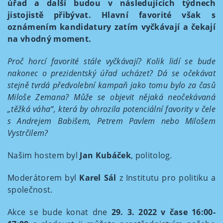
úřad a další budou v následujících týdnech
jistojistě přibývat. Hlavní favorité však s
oznámením kandidatury zatím vyčkávají a čekají
na vhodný moment.
Proč horcí favorité stále vyčkávají? Kolik lidí se bude
nakonec o prezidentský úřad ucházet? Dá se očekávat
stejně tvrdá předvolební kampaň jako tomu bylo za časů
Miloše Zemana? Může se objevit nějaká neočekávaná
„těžká váha“, která by ohrozila potenciální favority v čele
s Andrejem Babišem, Petrem Pavlem nebo Milošem
Vystrčilem?
Našim hostem byl
Jan Kubáček
, politolog.
Moderátorem byl
Karel Sál
z Institutu pro politiku a
společnost.
Akce se bude konat dne
29. 3. 2022 v čase 16:00-