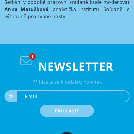
Setkání v podobě pracovní snídaně bude moderovat
Anna Matušková
, analytička Institutu. Snídaně je
výhradně pro zvané hosty.
NEWSLETTER
Přihlaste se k odběru novinek
e-mail
@
PŘIHLÁSIT