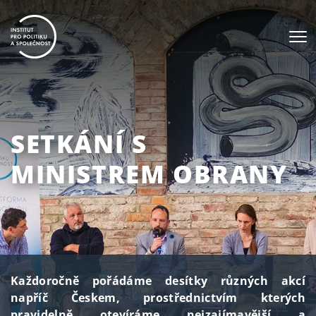
SETKÁNÍ S
MINISTREM OBRANY
Každoročně pořádáme desítky různých akcí
napříč Českem, prostřednictvím kterých
pravidelně otevíráme nejzajímavější a