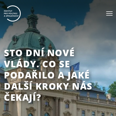
STO DNÍ NOVÉ
VLÁDY. CO SE
PODAŘILO A JAKÉ
DALŠÍ KROKY NÁS
ČEKAJÍ?