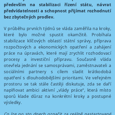
především na stabilizaci řízení státu, návrat
předvídatelnosti a schopnost přijímat rozhodnutí
bez zbytečných prodlev.
V průběhu prvních týdnů se vláda zaměřila na kroky,
které bylo možné spustit okamžitě. Probíhala
stabilizace klíčových oblastí státní správy, příprava
rozpočtových a ekonomických opatření a zahájení
práce na úpravách, které mají zrychlit rozhodovací
procesy a investiční přípravu. Současně vláda
otevřela jednání se samosprávami, zaměstnavateli a
sociálními partnery s cílem sladit krátkodobá
opatření s dlouhodobějšími prioritami. Ve veřejném
prostoru se tak stále častěji diskutuje, zda se daří
naplňovat ambici aktivní „vlády práce“, která místo
sporů klade důraz na konkrétní kroky a postupné
výsledky.
Co lze po sto dnech označit za reálně nastartované