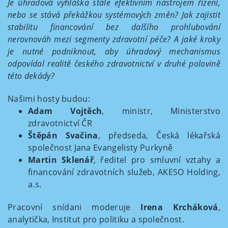
Je úhradová vyhláška stále efektivním nástrojem řízení,
nebo se stává překážkou systémových změn? Jak zajistit
stabilitu financování bez dalšího prohlubování
nerovnováh mezi segmenty zdravotní péče? A jaké kroky
je nutné podniknout, aby úhradový mechanismus
odpovídal realitě českého zdravotnictví v druhé polovině
této dekády?
Našimi hosty budou:
Adam Vojtěch
, ministr, Ministerstvo
zdravotnictví ČR
Štěpán Svačina
, předseda, Česká lékařská
společnost Jana Evangelisty Purkyně
Martin Sklenář
, ředitel pro smluvní vztahy a
financování zdravotních služeb, AKESO Holding,
a.s.
Pracovní snídani moderuje
Irena Krcháková
,
analytička, Institut pro politiku a společnost.