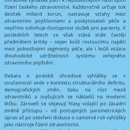
Úhradová vyhláška patří k nejdůležitějším nástrojům
řízení českého zdravotnictví. Každoročně určuje tok
desítek miliard korun, nastavuje vztahy mezi
zdravotními pojišťovnami a poskytovateli péče a
nepřímo ovlivňuje dostupnost služeb pro pacienty. V
posledních letech se však stává stále častěji
předmětem kritiky – nejen kvůli rostoucímu napětí
mezi jednotlivými segmenty péče, ale i kvůli otázce
dlouhodobé udržitelnosti systému veřejného
zdravotního pojištění.
Debata o podobě úhradové vyhlášky se v
současnosti vede v kontextu strukturálního deficitu,
demografických změn, tlaku na růst mezd
zdravotníků a zvyšujících se nákladů na moderní
léčbu. Zároveň se objevují hlasy volající po zásadní
změně přístupu – od postupných parametrických
úprav až po otevření diskuse o samotné roli vyhlášky
jako nástroje řízení zdravotnictví.