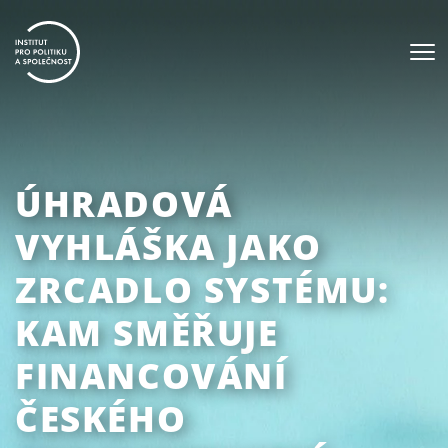
ÚHRADOVÁ
VYHLÁŠKA JAKO
ZRCADLO SYSTÉMU:
KAM SMĚŘUJE
FINANCOVÁNÍ
ČESKÉHO