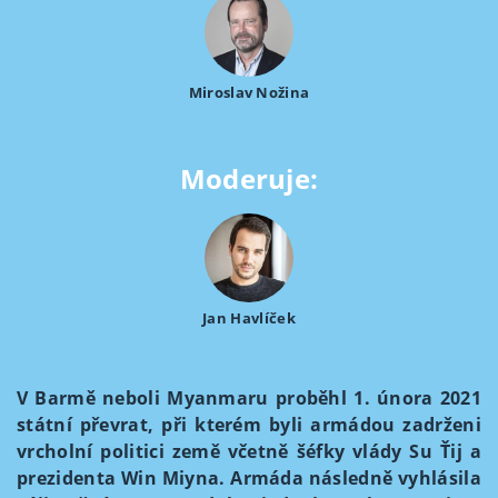
Miroslav Nožina
Moderuje:
Jan Havlíček
V Barmě neboli Myanmaru proběhl 1. února 2021
státní převrat, při kterém byli armádou zadrženi
vrcholní politici země včetně šéfky vlády Su Ťij a
prezidenta Win Miyna. Armáda následně vyhlásila