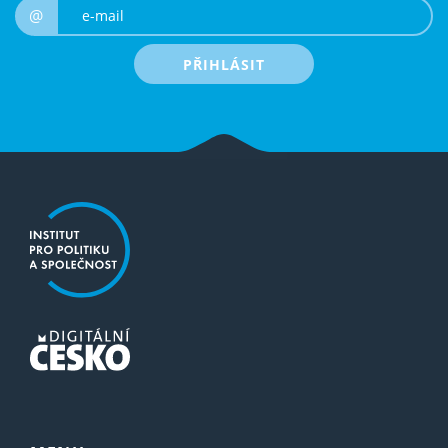
e-mail
@
PŘIHLÁSIT