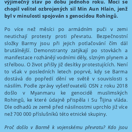
výjimečný stav po dobu jednoho roku. Moci se
chopil velitel ozbrojených sil Min Aun Hlain, jenž
byl v minulosti spojován s genocidou Rohingů.
Po více než měsíci po armádním puči v zemi
neutichají protesty proti převratu. Bezpečnostní
složky Barmy jsou při jejich potlačování čím dál
brutálnější. Demonstranty zatýkají po stovkách a
manifestace rozhánějí vodními děly, slzným plynem a
střelbou. O život přišly již desítky protestujících. Není
to však v posledních letech poprvé, kdy se Barma
dostává do popředí dění ve světě v souvislosti s
násilím. Podle zprávy vyšetřovatelů OSN z roku 2018
došlo v Myanmaru ke genocidě muslimských
Rohingů, ke které údajně přispěla i Su Ťijina vláda.
Dle odhadů ze země před násilnostmi uprchlo již více
než 700 000 příslušníků této etnické skupiny.
Proč došlo v Barmě k vojenskému převratu? Kdo jsou