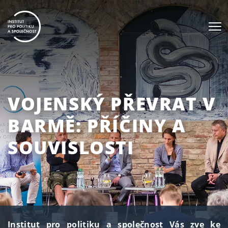
VOJENSKÝ PŘEVRAT V
BARMĚ: PŘÍČINY A
SOUVISLOSTI
Institut pro politiku a společnost Vás zve ke