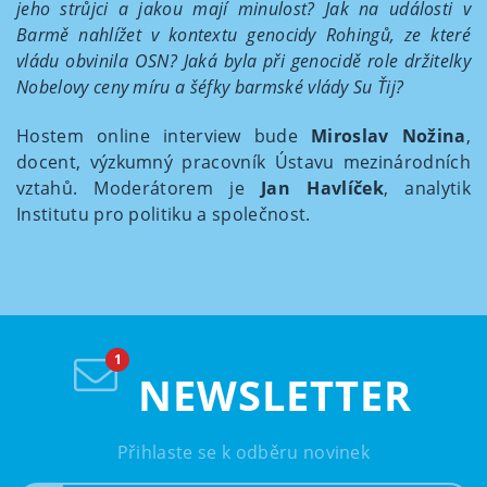
jeho strůjci a jakou mají minulost? Jak na události v
Barmě nahlížet v kontextu genocidy Rohingů, ze které
vládu obvinila OSN? Jaká byla při genocidě role držitelky
Nobelovy ceny míru a šéfky barmské vlády Su Ťij?
Hostem online interview bude
Miroslav Nožina
,
docent, výzkumný pracovník Ústavu mezinárodních
vztahů. Moderátorem je
Jan Havlíček
, analytik
Institutu pro politiku a společnost.
NEWSLETTER
Přihlaste se k odběru novinek