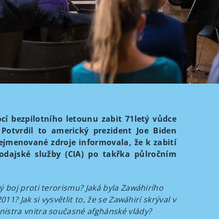
í bezpilotního letounu zabit 71letý vůdce
 Potvrdil to americký prezident Joe Biden
jmenované zdroje informovala, že k zabití
vodajské služby (CIA) po takřka půlročním
ý boj proti terorismu? Jaká byla Zawáhirího
11? Jak si vysvětlit to, že se Zawáhirí skrýval v
istra vnitra současné afghánské vlády?