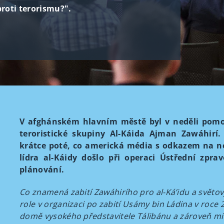
proti terorismu?".
V afghánském hlavním městě byl v neděli pomoc
teroristické skupiny Al-Káida Ajman Zawáhirí.
krátce poté, co americká média s odkazem na ne
lídra al-Káidy došlo při operaci Ústřední zpra
plánování.
Co znamená zabití Zawáhirího pro al-Ká’idu a světov
role v organizaci po zabití Usámy bin Ládina v roce 20
domě vysokého představitele Tálibánu a zároveň min