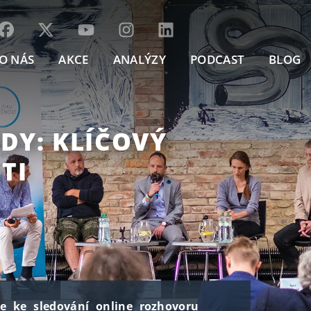
O NÁS
AKCE
ANALÝZY
PODCAST
BLOG
IDY: KLÍČOVÝ
TI
ve ke sledování online rozhovoru