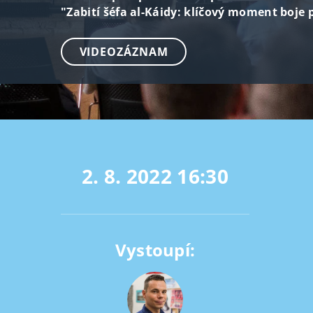
"Zabití šéfa al-Káidy: klíčový moment boje 
VIDEOZÁZNAM
2. 8. 2022
16:30
Vystoupí: