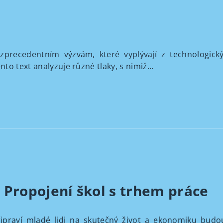
ezprecedentním výzvám, které vyplývají z technologick
o text analyzuje různé tlaky, s nimiž...
: Propojení škol s trhem práce
připraví mladé lidi na skutečný život a ekonomiku bud