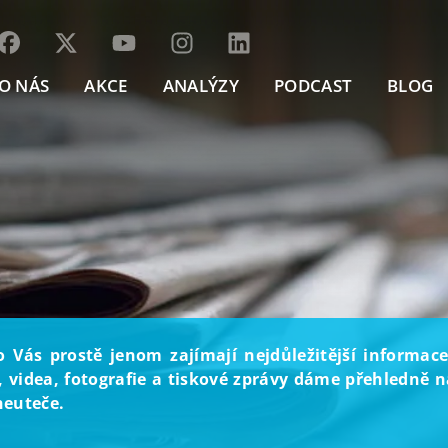
O NÁS
AKCE
ANALÝZY
PODCAST
BLOG
o Vás prostě jenom zajímají nejdůležitější informace
, videa, fotografie a tiskové zprávy dáme přehledně na
neuteče.