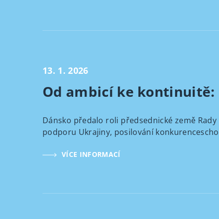
13. 1. 2026
Od ambicí ke kontinuitě
Dánsko předalo roli předsednické země Rady 
podporu Ukrajiny, posilování konkurenceschop
VÍCE INFORMACÍ