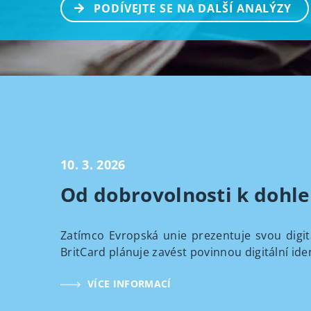
PODÍVEJTE SE NA DALŠÍ ANALÝZY
10. 3. 2026
Od dobrovolnosti k dohled
Zatímco Evropská unie prezentuje svou digitá
BritCard plánuje zavést povinnou digitální ide
VÍCE INFORMACÍ