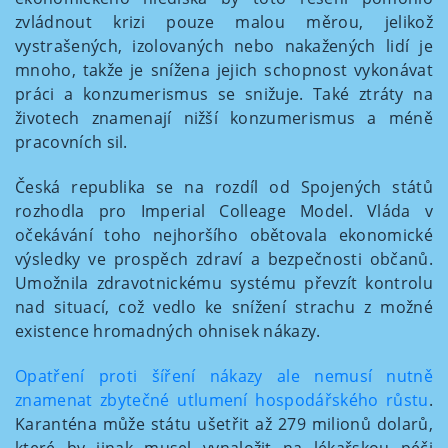
zvládnout krizi pouze malou měrou, jelikož
vystrašených, izolovaných nebo nakažených lidí je
mnoho, takže je snížena jejich schopnost vykonávat
práci a konzumerismus se snižuje. Také ztráty na
životech znamenají nižší konzumerismus a méně
pracovních sil.
Česká republika se na rozdíl od Spojených států
rozhodla pro Imperial Colleage Model. Vláda v
očekávání toho nejhoršího obětovala ekonomické
výsledky ve prospěch zdraví a bezpečnosti občanů.
Umožnila zdravotnickému systému převzít kontrolu
nad situací, což vedlo ke snížení strachu z možné
existence hromadných ohnisek nákazy.
Opatření proti šíření nákazy ale nemusí nutně
znamenat zbytečné utlumení hospodářského růstu
.
Karanténa může státu ušetřit až 279 milionů dolarů,
které by jinak musel vynaložit na lékařskou péči