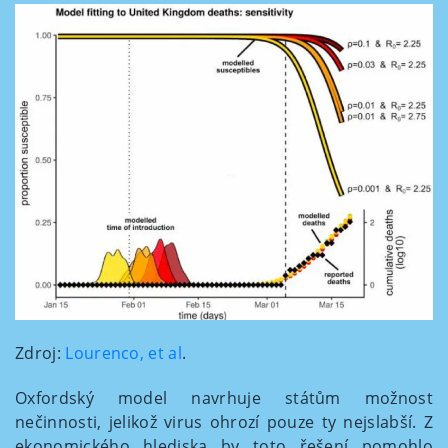
Zdroj:
Lourenco, et al
.
Oxfordský model navrhuje státům možnost
nečinnosti, jelikož virus ohrozí pouze ty nejslabší. Z
ekonomického hlediska by toto řešení pomohlo