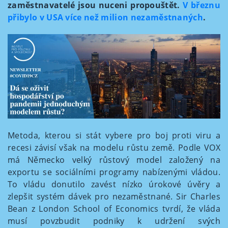
zaměstnavatelé jsou nuceni propouštět.
V březnu
přibylo v USA více než milion nezaměstnaných
.
Metoda, kterou si stát vybere pro boj proti viru a
recesi závisí však na modelu růstu země. Podle VOX
má Německo velký růstový model založený na
exportu se sociálními programy nabízenými vládou.
To vládu donutilo zavést nízko úrokové úvěry a
zlepšit systém dávek pro nezaměstnané. Sir Charles
Bean z London School of Economics tvrdí, že vláda
musí povzbudit podniky k udržení svých