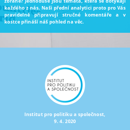
zbraně? Jednoduše jsou témata, která se dotýkají
každého z nás. Naši přední analytici proto pro Vás
pravidelně připravují stručné komentáře a v
kostce přináší náš pohled na věc.
Institut pro politiku a společnost
,
9. 4. 2020