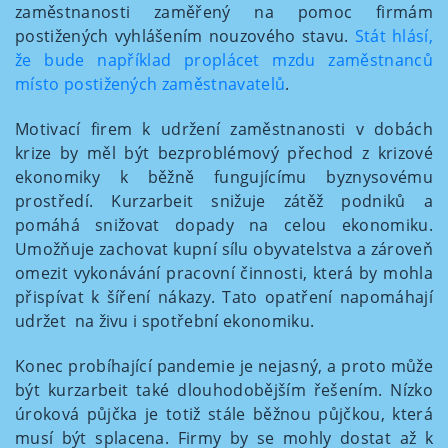
zaměstnanosti zaměřený na pomoc firmám
postižených vyhlášením nouzového stavu.
Stát hlásí,
že bude například proplácet mzdu zaměstnanců
místo postižených zaměstnavatelů
.
Motivací firem k udržení zaměstnanosti v dobách
krize by měl být bezproblémový přechod z krizové
ekonomiky k běžně fungujícímu byznysovému
prostředí. Kurzarbeit snižuje zátěž podniků a
pomáhá snižovat dopady na celou ekonomiku.
Umožňuje zachovat kupní sílu obyvatelstva a zároveň
omezit vykonávání pracovní činnosti, která by mohla
přispívat k šíření nákazy. Tato opatření napomáhají
udržet na živu i spotřební ekonomiku.
Konec probíhající pandemie je nejasný, a proto může
být kurzarbeit také dlouhodobějším řešením. Nízko
úroková půjčka je totiž stále běžnou půjčkou, která
musí být splacena. Firmy by se mohly dostat až k