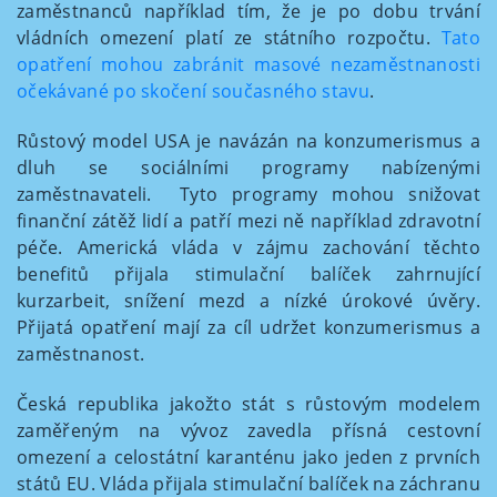
zaměstnanců například tím, že je po dobu trvání
vládních omezení platí ze státního rozpočtu.
Tato
opatření mohou zabránit masové nezaměstnanosti
očekávané po skočení současného stavu
.
Růstový model USA je navázán na konzumerismus a
dluh se sociálními programy nabízenými
zaměstnavateli. Tyto programy mohou snižovat
finanční zátěž lidí a patří mezi ně například zdravotní
péče. Americká vláda v zájmu zachování těchto
benefitů přijala stimulační balíček zahrnující
kurzarbeit, snížení mezd a nízké úrokové úvěry.
Přijatá opatření mají za cíl udržet konzumerismus a
zaměstnanost.
Česká republika jakožto stát s růstovým modelem
zaměřeným na vývoz zavedla přísná cestovní
omezení a celostátní karanténu jako jeden z prvních
států EU. Vláda přijala stimulační balíček na záchranu