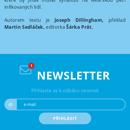
infikovaných lidí.
Autorem textu je
Joseph Dillingham,
překlad
Martin Sedláček,
editorka
Šárka Prát.
NEWSLETTER
Přihlaste se k odběru novinek
e-mail
@
PŘIHLÁSIT