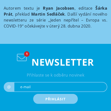
Autorem textu je
Ryan Jacobsen
, editace
Šárka
Prát
, překlad
Martin Sedláček
. Další vydání nového
newsletteru ze série „Jeden nepřítel – Evropa vs.
COVID-19“ očekávejte v úterý 28. dubna 2020.
NEWSLETTER
Přihlaste se k odběru novinek
e-mail
@
PŘIHLÁSIT