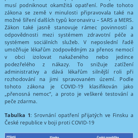
musí podniknout okamžitá opatření. Podle tohoto
zákona se země v minulosti připravovala také na
možné šíření dalších typů koronaviru – SARS a MERS.
Zákon také jasně stanovuje rámec povinností a
odpovědnosti mezi systémem zdravotní péče a
systémem sociálních služeb. V neposlední řadě
umožňuje lékařům zodpovědným za přenos nemocí
v obci izolovat nakaženého nebo jedince
podezřelého z nákazy. To snižuje zatížení
administrativy a dává lékařům silnější roli při
rozhodování na jimi spravovaném území. Podle
tohoto zákona je COVID-19 klasifikován jako
„přenosná nemoc“, a proto je veškeré testování a
peče zdarma.
Tabulka 1
: Srovnání opatření přijatých ve Finsku a
České republice v boji proti COVID-19