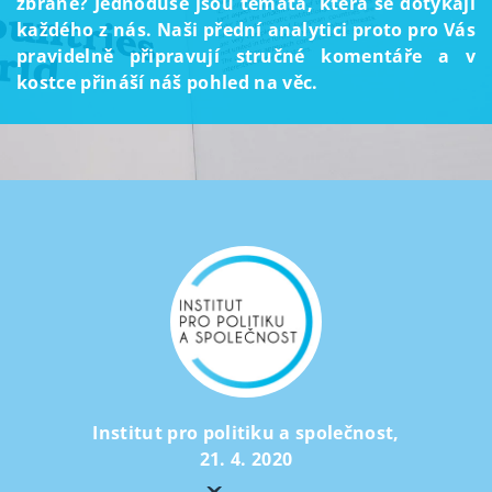
zbraně? Jednoduše jsou témata, která se dotýkají
každého z nás. Naši přední analytici proto pro Vás
pravidelně připravují stručné komentáře a v
kostce přináší náš pohled na věc.
Institut pro politiku a společnost
,
21. 4. 2020