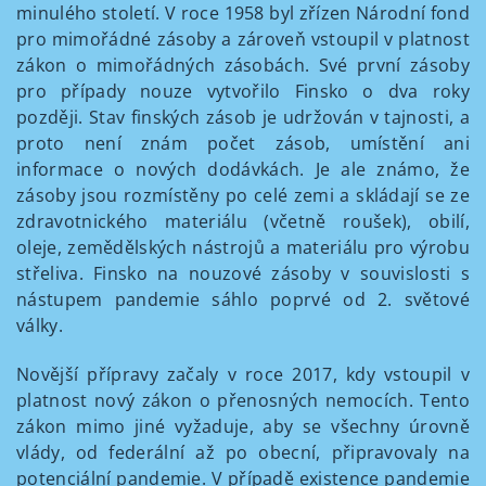
minulého století. V roce 1958 byl zřízen Národní fond
pro mimořádné zásoby a zároveň vstoupil v platnost
zákon o mimořádných zásobách. Své první zásoby
pro případy nouze vytvořilo Finsko o dva roky
později. Stav finských zásob je udržován v tajnosti, a
proto není znám počet zásob, umístění ani
informace o nových dodávkách. Je ale známo, že
zásoby jsou rozmístěny po celé zemi a skládají se ze
zdravotnického materiálu (včetně roušek), obilí,
oleje, zemědělských nástrojů a materiálu pro výrobu
střeliva. Finsko na nouzové zásoby v souvislosti s
nástupem pandemie sáhlo poprvé od 2. světové
války.
Novější přípravy začaly v roce 2017, kdy vstoupil v
platnost nový zákon o přenosných nemocích. Tento
zákon mimo jiné vyžaduje, aby se všechny úrovně
vlády, od federální až po obecní, připravovaly na
potenciální pandemie. V případě existence pandemie