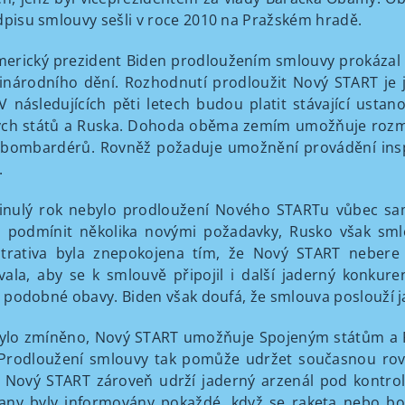
dpisu smlouvy sešli v roce 2010 na Pražském hradě.
erický prezident Biden prodloužením smlouvy prokázal 
národního dění. Rozhodnutí prodloužit Nový START je 
V následujících pěti letech budou platit stávající usta
ch států a Ruska. Dohoda oběma zemím umožňuje rozmís
 bombardérů. Rovněž požaduje umožnění provádění insp
.
inulý rok nebylo prodloužení Nového STARTu vůbec sam
 podmínit několika novými požadavky, Rusko však sm
strativa byla znepokojena tím, že Nový START nebere
ala, aby se k smlouvě připojil i další jaderný konkure
li podobné obavy. Biden však doufá, že smlouva poslouží
 bylo zmíněno, Nový START umožňuje Spojeným státům a
. Prodloužení smlouvy tak pomůže udržet současnou rov
 Nový START zároveň udrží jaderný arzenál pod kontrol
any byly informovány pokaždé, když se raketa nebo b