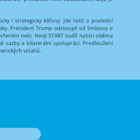
ky i strategicky klíčový. Jde totiž o poslední
táty. Prezident Trump odstoupil od Smlouvy o
otevřeném nebi. Nový START tudíž nabízí oběma
é vazby a bilaterální spolupráci. Prodloužení
erických vztahů.
T