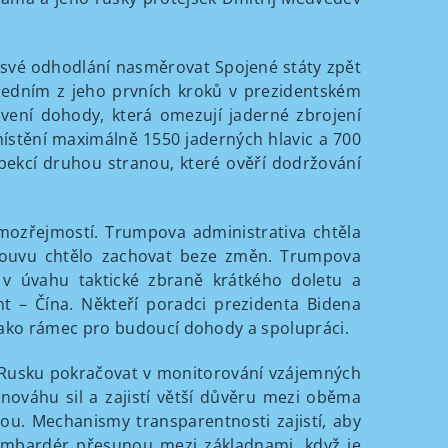
své odhodlání nasměrovat Spojené státy zpět
jedním z jeho prvních kroků v prezidentském
novení dohody, která omezují jaderné zbrojení
tění maximálně 1550 jaderných hlavic a 700
ekcí druhou stranou, které ověří dodržování
ozřejmostí. Trumpova administrativa chtěla
louvu chtělo zachovat beze změn. Trumpova
 v úvahu taktické zbraně krátkého doletu a
nt – Čína. Někteří poradci prezidenta Bidena
 jako rámec pro budoucí dohody a spolupráci.
 Rusku pokračovat v monitorování vzájemných
nováhu sil a zajistí větší důvěru mezi oběma
ou. Mechanismy transparentnosti zajistí, aby
ombardér přesunou mezi základnami, když je