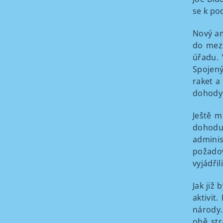
se k po
Nový am
do mezi
úřadu. 
Spojený
raket a
dohody
Ještě m
dohodu
admini
požadov
vyjádři
Jak již
aktivit
národy.
obě str