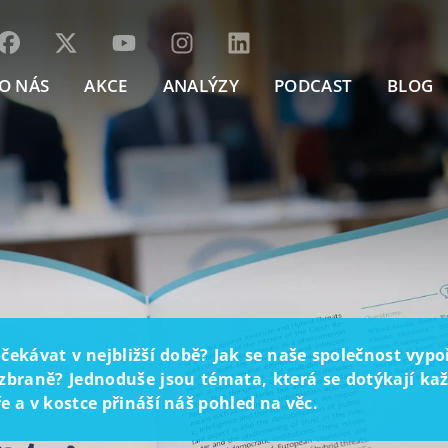
O NÁS
AKCE
ANALÝZY
PODCAST
BLOG
ekávat v nejbližší době? Jak se naše společnost vyp
braně? Jednoduše jsou témata, která se dotýkají každ
 a v kostce přináší náš pohled na věc.