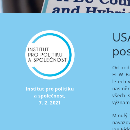
USA
pos
Od podp
H. W. B
letech 
nasměro
Institut pro politiku
všech s
a společnost
,
význam,
7. 2. 2021
Minulý 
navazov
Joe Bid