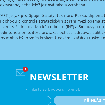
rozmístěna, nebo když je nová raketa vyrobena.
ART je jak pro Spojené státy, tak i pro Rusko, diplomatic
cí dohodu o kontrole strategických zbraní mezi oběma s
ci raket středního a krátkého doletu (INF) a Smlouvy o 
edinečnou příležitost prokázat ochotu udržovat politick
by mohlo být prvním krokem k novému začátku rusko-am
NEWSLETTER
Přihlaste se k odběru novinek
e-mail
PŘIHLÁSI