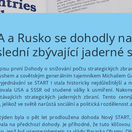
 a Rusko se dohodly na
lední zbývající jaderné
isu první Dohody o snižování počtu strategických zbr
ushem a sovětským generálním tajemníkem Michailem Gor
vyjednávání se START I stala historicky nejdůležitější a
vala USA a SSSR od studené války k usmíření. Nakone
távajících strategických jaderných zbraní. Tento ce
 jelikož ve světě narůstá sociální a politická rozdělenost 
týden byla o pět let prodloužena dohoda Nový START, k
ala na předchozí dohody. Je příhodné, že tuto klíčovo
en, jenž byl viceprezidentem za vlády Baracka Obamy. O