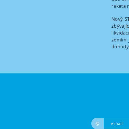
raketa 
Nový ST
zbývají
likvida
zemím j
dohody 
@