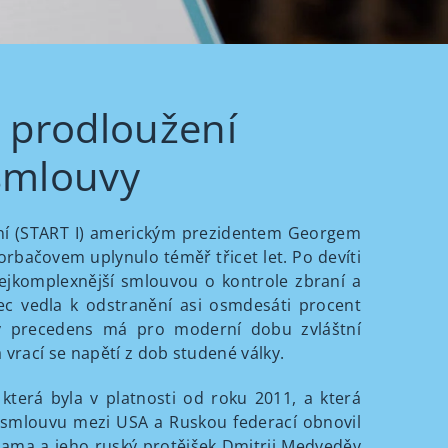
 prodloužení
 smlouvy
aní (START I) americkým prezidentem Georgem
bačovem uplynulo téměř třicet let. Po devíti
 nejkomplexnější smlouvou o kontrole zbraní a
c vedla k odstranění asi osmdesáti procent
nný precedens má pro moderní dobu zvláštní
a vrací se napětí z dob studené války.
terá byla v platnosti od roku 2011, a která
u smlouvu mezi USA a Ruskou federací obnovil
bama a jeho ruský protějšek Dmitrij Medveděv