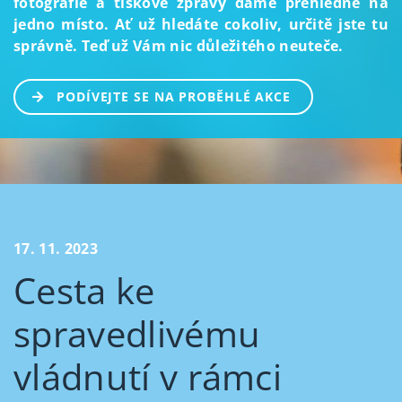
fotografie a tiskové zprávy dáme přehledně na
jedno místo. Ať už hledáte cokoliv, určitě jste tu
správně. Teď už Vám nic důležitého neuteče.
PODÍVEJTE SE NA PROBĚHLÉ AKCE
17. 11. 2023
Cesta ke
spravedlivému
vládnutí v rámci