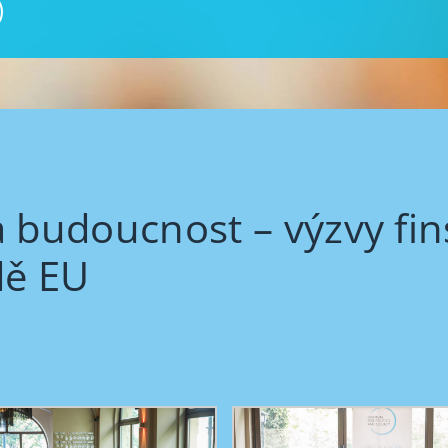
a budoucnost – výzvy fi
dě EU