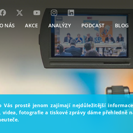
O NÁS
AKCE
ANALÝZY
PODCAST
BLOG
o Vás prostě jenom zajímají nejdůležitější informace
, videa, fotografie a tiskové zprávy dáme přehledně na
neuteče.