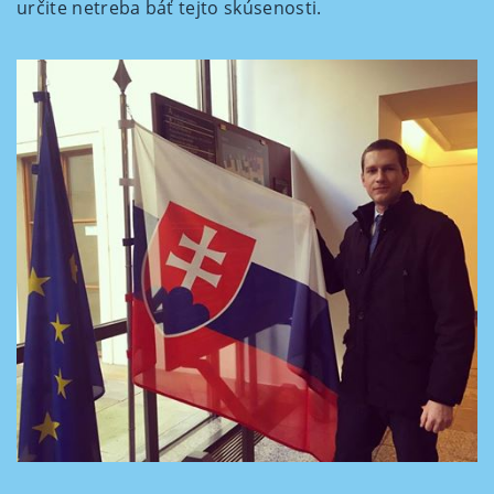
určite netreba báť tejto skúsenosti.