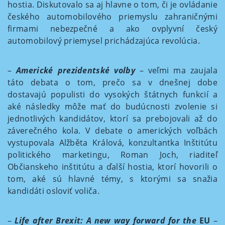
hostia. Diskutovalo sa aj hlavne o tom, či je ovládanie
českého automobilového priemyslu zahraničnými
firmami nebezpečné a ako ovplyvní český
automobilový priemysel prichádzajúca revolúcia.
–
Americké prezidentské volby
– veľmi ma zaujala
táto debata o tom, prečo sa v dnešnej dobe
dostavajú populisti do vysokých štátnych funkcií a
aké následky môže mať do budúcnosti zvolenie si
jednotlivých kandidátov, ktorí sa prebojovali až do
záverečného kola. V debate o amerických voľbách
vystupovala Alžběta Králová, konzultantka Inštitútu
politického marketingu, Roman Joch, riaditeľ
Občianskeho inštitútu a ďalší hostia, ktorí hovorili o
tom, aké sú hlavné témy, s ktorými sa snažia
kandidáti osloviť voliča.
–
Life after Brexit: A new way forward for the
EU
–