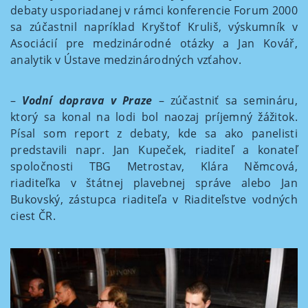
debaty usporiadanej v rámci konferencie Forum 2000
sa zúčastnil napríklad Kryštof Kruliš, výskumník v
Asociácií pre medzinárodné otázky a Jan Kovář,
analytik v Ústave medzinárodných vzťahov.
–
Vodní doprava v Praze
– zúčastniť sa semináru,
ktorý sa konal na lodi bol naozaj príjemný žážitok.
Písal som report z debaty, kde sa ako panelisti
predstavili napr. Jan Kupeček, riaditeľ a konateľ
spoločnosti TBG Metrostav, Klára Němcová,
riaditeľka v štátnej plavebnej správe alebo Jan
Bukovský, zástupca riaditeľa v Riaditeľstve vodných
ciest ČR.