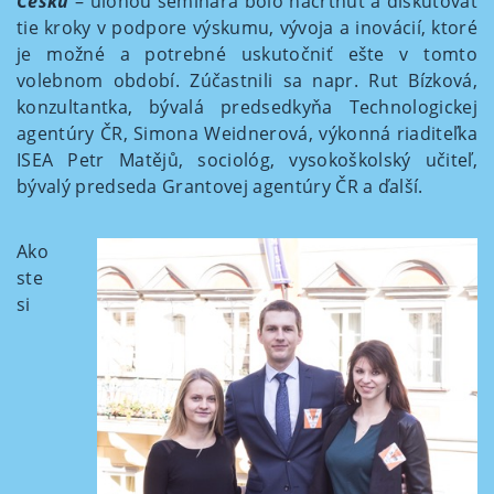
Česku
– úlohou seminára bolo načrtnúť a diskutovať
tie kroky v podpore výskumu, vývoja a inovácií, ktoré
je možné a potrebné uskutočniť ešte v tomto
volebnom období. Zúčastnili sa napr. Rut Bízková,
konzultantka, bývalá predsedkyňa Technologickej
agentúry ČR, Simona Weidnerová, výkonná riaditeľka
ISEA Petr Matějů, sociológ, vysokoškolský učiteľ,
bývalý predseda Grantovej agentúry ČR a ďalší.
Ako
ste
si