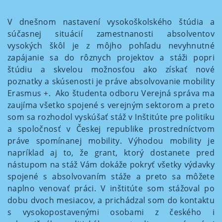
V dnešnom nastavení vysokoškolského štúdia a
súčasnej situácií zamestnanosti absolventov
vysokých škôl je z môjho pohľadu nevyhnutné
zapájanie sa do rôznych projektov a stáži popri
štúdiu a skvelou možnosťou ako získať nové
poznatky a skúsenosti je práve absolvovanie mobility
Erasmus +. Ako študenta odboru Verejná správa ma
zaujíma všetko spojené s verejným sektorom a preto
som sa rozhodol vyskúšať stáž v Inštitúte pre politiku
a spoločnosť v Českej republike prostredníctvom
práve spomínanej mobility. Výhodou mobility je
napríklad aj to, že grant, ktorý dostanete pred
nástupom na stáž Vám dokáže pokryť všetky výdavky
spojené s absolvovaním stáže a preto sa môžete
naplno venovať práci. V inštitúte som stážoval po
dobu dvoch mesiacov, a prichádzal som do kontaktu
s vysokopostavenými osobami z českého i