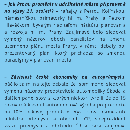
–
Jak Prahu proměnit v udržitelné město připravené
na výzvy 21. století?
– raňajky s Petrou Kolínskou,
námestníčkou primátorky hl. m. Prahy, a Petrom
Hlaváčkom, bývalým riaditeľom Inštitútu plánovania
a rozvoja hl. m. Prahy. Zaujímavé bolo sledovať
výmený názorov oboch panelistov na zmenu
územného plánu mesta Prahy. V rámci debaty bol
prezentovaný plán, ktorý prichádza so zmenou
paradigmy v plánovaní mesta.
–
Závislost české ekonomiky na autoprůmyslu
,
páčilo sa mi na tejto debate, že som mohol sledovať
výmenu názorov predstaviteľa automobilky Škoda a
ďalších panelistov, z ktorých niektorí tvrdili, že do 15
rokov má klesnúť automobilová výroba po prepočte
na 10% celkovej produkcie. Vystupoval námestník
ministra priemyslu a obchodu ČR, viceprezident
zväzu priemyslu a obchodu ČR a ďalší zaujímaví