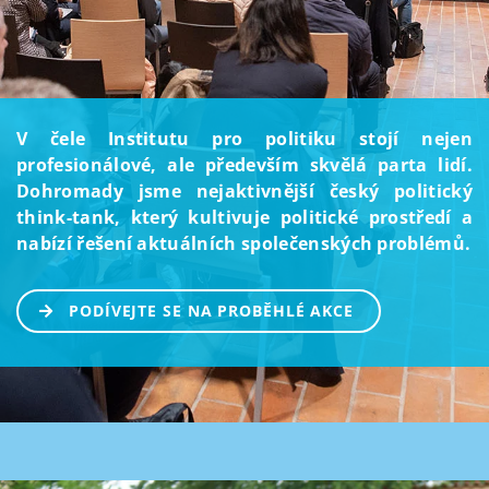
V čele Institutu pro politiku stojí nejen
profesionálové, ale především skvělá parta lidí.
Dohromady jsme nejaktivnější český politický
think-tank, který kultivuje politické prostředí a
nabízí řešení aktuálních společenských problémů.
PODÍVEJTE SE NA PROBĚHLÉ AKCE