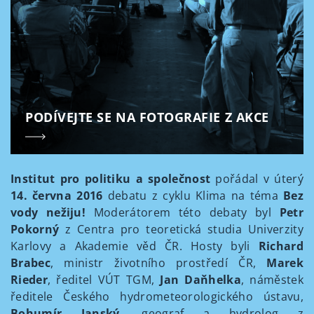
PODÍVEJTE SE NA FOTOGRAFIE Z AKCE
Institut pro politiku a společnost
pořádal v úterý
14. června 2016
debatu z cyklu Klima na téma
Bez
vody nežiju!
Moderátorem této debaty byl
Petr
Pokorný
z Centra pro teoretická studia Univerzity
Karlovy a Akademie věd ČR. Hosty byli
Richard
Brabec
, ministr životního prostředí ČR,
Marek
Rieder
, ředitel VÚT TGM,
Jan Daňhelka
, náměstek
ředitele Českého hydrometeorologického ústavu,
Bohumír Janský
, geograf a hydrolog z