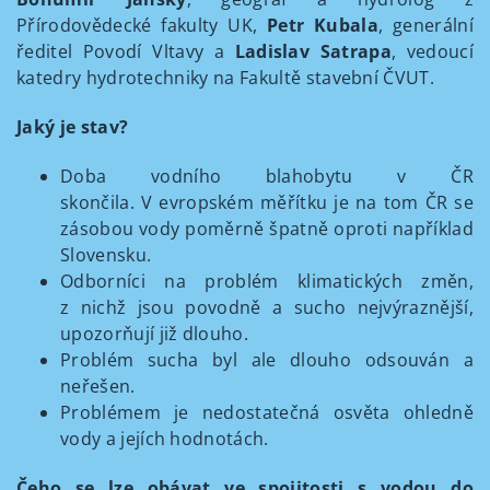
Přírodovědecké fakulty UK,
Petr Kubala
, generální
ředitel Povodí Vltavy a
Ladislav Satrapa
, vedoucí
katedry hydrotechniky na Fakultě stavební ČVUT.
Jaký je stav?
Doba vodního blahobytu v ČR
skončila. V evropském měřítku je na tom ČR se
zásobou vody poměrně špatně oproti například
Slovensku.
Odborníci na problém klimatických změn,
z nichž jsou povodně a sucho nejvýraznější,
upozorňují již dlouho.
Problém sucha byl ale dlouho odsouván a
neřešen.
Problémem je nedostatečná osvěta ohledně
vody a jejích hodnotách.
Čeho se lze obávat ve spojitosti s vodou do