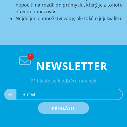
nepocítí na rozdíl od průmyslu, který je z tohoto
důvodu omezován.
Nejde jen o množství vody, ale také o její kvalitu.
NEWSLETTER
Přihlaste se k odběru novinek
e-mail
@
PŘIHLÁSIT