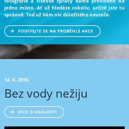
fotografie a tiskové zprávy dáme přehledně na
jedno místo. Ať už hledáte cokoliv, určitě jste tu
správně. Teď už Vám nic důležitého neuteče.
PODÍVEJTE SE NA PROBĚHLÉ AKCE
14. 6. 2016
Bez vody nežiju
VÍCE O UDÁLOSTI