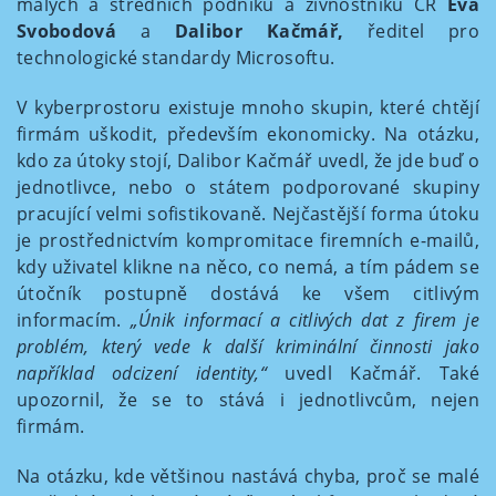
malých a středních podniků a živnostníků ČR
Eva
Svobodová
a
Dalibor Kačmář,
ředitel pro
technologické standardy Microsoftu.
V kyberprostoru existuje mnoho skupin, které chtějí
firmám uškodit, především ekonomicky. Na otázku,
kdo za útoky stojí, Dalibor Kačmář uvedl, že jde buď o
jednotlivce, nebo o státem podporované skupiny
pracující velmi sofistikovaně. Nejčastější forma útoku
je prostřednictvím kompromitace firemních e-mailů,
kdy uživatel klikne na něco, co nemá, a tím pádem se
útočník postupně dostává ke všem citlivým
informacím.
„Únik informací a citlivých dat z firem je
problém, který vede k další kriminální činnosti jako
například odcizení identity,“
uvedl Kačmář. Také
upozornil, že se to stává i jednotlivcům, nejen
firmám.
Na otázku, kde většinou nastává chyba, proč se malé