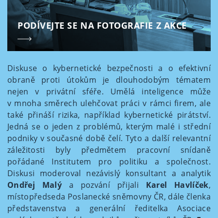
PODÍVEJTE SE NA FOTOGRAFIE Z AKCE
Diskuse o kybernetické bezpečnosti a o efektivní
obraně proti útokům je dlouhodobým tématem
nejen v privátní sféře. Umělá inteligence může
v mnoha směrech ulehčovat práci v rámci firem, ale
také přináší rizika, například kybernetické pirátství.
Jedná se o jeden z problémů, kterým malé i střední
podniky v současné době čelí. Tyto a další relevantní
záležitosti byly předmětem pracovní snídaně
pořádané Institutem pro politiku a společnost.
Diskusi moderoval nezávislý konsultant a analytik
Ondřej Malý
a pozvání přijali
Karel Havlíček
,
místopředseda Poslanecké sněmovny ČR, dále členka
představenstva a generální ředitelka Asociace