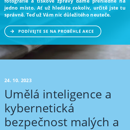
fotografie a tiskové zprávy dáme přehledně na
jedno místo. Ať už hledáte cokoliv, určitě jste tu
správně. Teď už Vám nic důležitého neuteče.
PODÍVEJTE SE NA PROBĚHLÉ AKCE
24. 10. 2023
Umělá inteligence a
kybernetická
bezpečnost malých a