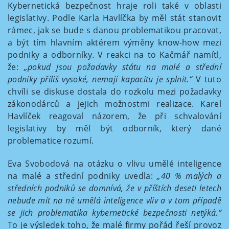
Kybernetická bezpečnost hraje roli také v oblasti
legislativy. Podle Karla Havlíčka by měl stát stanovit
rámec, jak se bude s danou problematikou pracovat,
a být tím hlavním aktérem výměny know-how mezi
podniky a odborníky. V reakci na to Kačmář namítl,
že:
„
pokud jsou požadavky státu na malé a střední
podniky příliš vysoké, nemají kapacitu je splnit.
“
V tuto
chvíli se diskuse dostala do rozkolu mezi požadavky
zákonodárců a jejich možnostmi realizace. Karel
Havlíček reagoval názorem, že při schvalování
legislativy by měl být odborník, který dané
problematice rozumí.
Eva Svobodová na otázku o vlivu umělé inteligence
na malé a střední podniky uvedla:
„40 % malých a
středních podniků se domnívá, že v příštích deseti letech
nebude mít na ně umělá inteligence vliv a v tom případě
se jich problematika kybernetické bezpečnosti netýká
.
“
To je výsledek toho, že malé firmy pořád řeší provoz