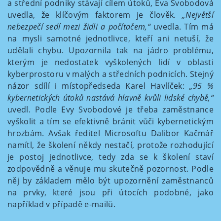
a střední podniky stávají cílem útoků, Eva Svobodová
uvedla, že klíčovým faktorem je člověk.
„Největší
nebezpečí sedí mezi židli a počítačem,“
uvedla. Tím má
na mysli samotné jednotlivce, kteří ani netuší, že
udělali chybu. Upozornila tak na jádro problému,
kterým je nedostatek vyškolených lidí v oblasti
kyberprostoru v malých a středních podnicích. Stejný
názor sdílí i místopředseda Karel Havlíček:
„95 %
kybernetických útoků nastává hlavně kvůli lidské chybě,“
uvedl. Podle Evy Svobodové je třeba zaměstnance
vyškolit a tím se efektivně bránit vůči kybernetickým
hrozbám. Avšak ředitel Microsoftu Dalibor Kačmář
namítl, že školení někdy nestačí, protože rozhodující
je postoj jednotlivce, tedy zda se k školení staví
zodpovědně a věnuje mu skutečně pozornost. Podle
něj by základem mělo být upozornění zaměstnanců
na prvky, které jsou při útocích podobné, jako
například v případě e-mailů.